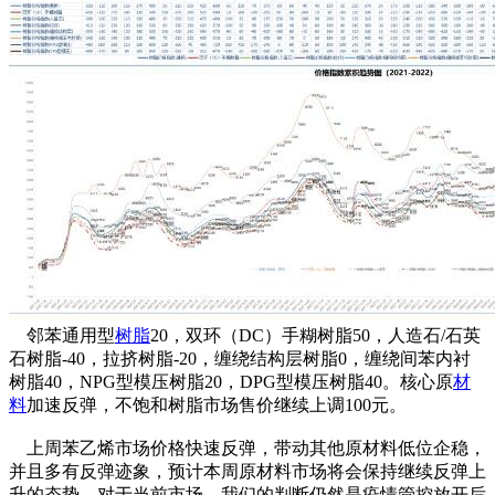
邻苯通用型
树脂
20，双环（DC）手糊树脂50，人造石/石英
石树脂-40，拉挤树脂-20，缠绕结构层树脂0，缠绕间苯内衬
树脂40，NPG型模压树脂20，DPG型模压树脂40。核心原
材
料
加速反弹，不饱和树脂市场售价继续上调100元。
上周苯乙烯市场价格快速反弹，带动其他原材料低位企稳，
并且多有反弹迹象，预计本周原材料市场将会保持继续反弹上
升的态势。对于当前市场，我们的判断仍然是疫情管控放开后