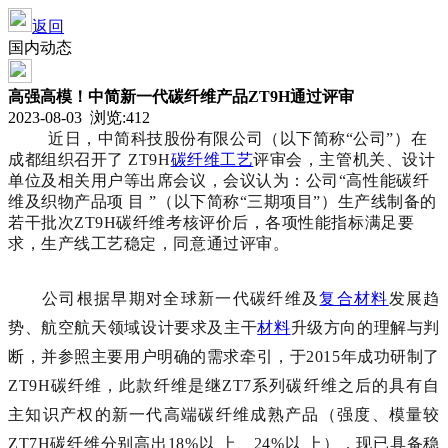
返回
国内动态
高强高模！中简新一代碳纤维产品ZT9H通过评审
2023-08-03 浏览:
412
近日，中简科技股份有限公司（以下简称“公司”）在
成都组织召开了 ZT9H
碳纤维
工艺
评审会，主管机关、设计
单位及相关用户等出席会议，会议认为：公司“高性能碳纤
维及织物产品项 目 ”（以下简称“三期项目”）生产线制备的
若干批次ZT9H碳纤维考核评价后，各项性能指标满足要
求，生产线工艺稳定，同意通过评审。
公司根据早期对全球新一代碳纤维及
复合材料
发展趋
势、航空航天领域设计要求及主干
材料
升级方向的理解与判
断，并参照主要用户明确的需求牵引，于2015年成功研制了
ZT9H碳纤维，此款纤维是继ZT7系列碳纤维之后的具有自
主知识产权的新一代高端碳纤维成熟产品（强度、模量较
ZT7H碳纤维分别高出18%以 上、24%以 上），现已具备稳