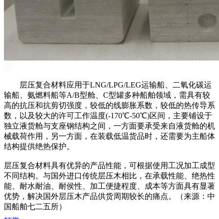
层压复合材料应用于LNG/
LPG
/LEG运输船、二氧化碳运
输船、氨燃料船等A/B型舱、C型罐多种船舶领域，需具有较
高的抗压和抗剪切强度，较低的
线膨胀系数
，较低的热传导系
数，以及较大的许可工作温度(-170℃-50℃)区间，主要铺设于
独立液货舱与支座钢结构之间，一方面要承受来自液货舱的机
械载荷作用，另一方面，在装载低温货品时，还需要为
主船体
结构提供绝热保护。
层压复合材料具有优异的产品性能，可根据使用工况加工成型
不同结构。与国外进口传统层压木相比，在承载性能、绝热性
能、耐水耐油、耐侯性、加工便捷程度、成本等方面具有显著
优势，解决国外层压木产品供货周期较长的痛点。（来源：中
国船舶七二五所）