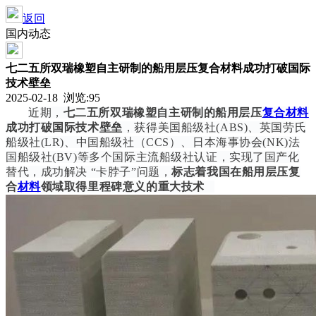
返回
国内动态
七二五所双瑞橡塑自主研制的船用层压复合材料成功打破国际
技术壁垒
2025-02-18 浏览:
95
近期，
七二五所
双瑞橡塑自主研制的船用层压
复合材料
成功打破国际技术壁垒
，获得美国船级社(ABS)、英国劳氏
船级社(LR)、
中国船级社
（CCS）、日本海事协会(NK)法
国船级社(BV)等多个国际主流船级社认证，实现了国产化
替代，成功解决 “卡脖子”问题，
标志着我国在船用层压复
合
材料
领域取得里程碑意义的重大技术