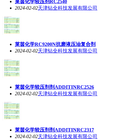
莱茵化学较压剂RC2540
2024-02-02
天津钻全科技发展有限公司
莱茵化学RC9200N抗磨液压油复合剂
2024-02-02
天津钻全科技发展有限公司
莱茵化学较压剂剂ADDITINRC2526
2024-02-02
天津钻全科技发展有限公司
莱茵化学较压剂剂ADDITINRC2317
2024-02-02
天津钻全科技发展有限公司