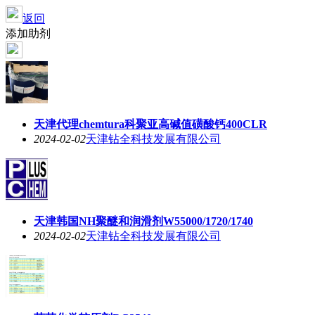
返回
添加助剂
天津代理chemtura科聚亚高碱值磺酸钙400CLR
2024-02-02
天津钻全科技发展有限公司
天津韩国NH聚醚和润滑剂W55000/1720/1740
2024-02-02
天津钻全科技发展有限公司