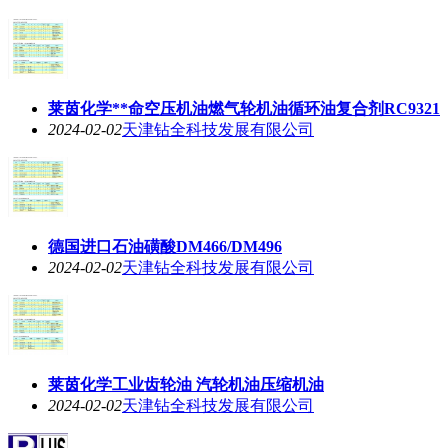
莱茵化学**命空压机油燃气轮机油循环油复合剂RC9321
2024-02-02
天津钻全科技发展有限公司
德国进口石油磺酸DM466/DM496
2024-02-02
天津钻全科技发展有限公司
莱茵化学工业齿轮油 汽轮机油压缩机油
2024-02-02
天津钻全科技发展有限公司