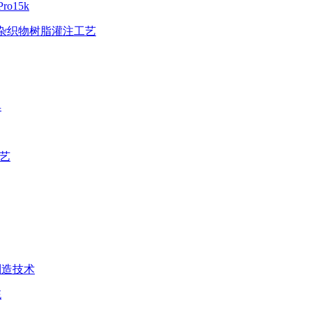
o15k
混杂织物树脂灌注工艺
具
工艺
制造技术
统