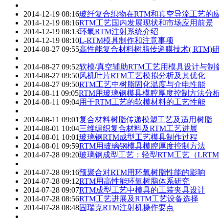
2014-12-19 08:16
玻纤复合织物在RTM和真空导流工艺的
2014-12-19 08:16
RTM工艺国内发展现状和市场应用前景
2014-12-19 08:13
环氧RTM注射系统介绍
2014-12-19 08:10
L-RTM模具制作和注意事项
2014-08-27 09:55
高性能复合材料树脂传递膜技术( RTM)
2014-08-27 09:52
软模/真空辅助RTM工艺用模具设计与制
2014-08-27 09:50
风机叶片RTM工艺模拟分析及其优化
2014-08-27 09:50
RTM工艺中树脂固化温度与介电性能
2014-08-11 09:05
RTM用玻璃钢模具模腔厚度控制方法分
2014-08-11 09:04
用于RTM工艺的软模材料的工艺性能
2014-08-11 09:01
复合材料树脂传递模塑工艺及适用树脂
2014-08-01 10:04
三维编织复合材料及RTM工艺进展
2014-08-01 10:01
玻璃钢RTM成型工艺模具制作过程
2014-08-01 09:59
RTM用玻璃钢模具模腔厚度控制方法
2014-07-28 09:20
玻璃钢成型工艺：轻型RTM工艺（LRT
2014-07-28 09:16
预聚合对RTM用环氧树脂性能的影响
2014-07-28 09:12
RTM用高性能环氧树脂体系研究
2014-07-28 09:07
RTM成型工艺中模具的工装夹具设计
2014-07-28 08:56
RTM工艺进展及RTM工艺设备选择
2014-07-28 08:48
固瑞克RTM注射机操作要点