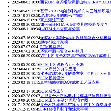
2026-08-03 10:00
西安UPS电源维修青鹏山特ARRAY 3A3 Pr
2024-05-09 13:38
基于VARTM的碳纤维单向与三维编织
2020-10-21 08:59
玻璃钢模具的抛光与翻新
2020-09-15 09:07
真空灌注工艺
2020-08-26 09:55
如何保证RTM玻璃钢模具的模腔厚度？
2020-08-11 09:36
L-RTM技术交流与分享
2020-07-16 09:24
无胶衣方案制作高耐温环氧复合材料模
2020-07-10 08:50
脱模剂操作说明
2020-07-07 09:41
RTM模具设计
2020-07-02 10:10
环氧树脂与复合材料模具
2020-06-29 09:00
VPI工艺|复合材料真空硅胶袋灌注成型
2020-05-20 09:16
RTM工艺过程流动性分析
2020-04-08 10:29
RTM产品的典型应用
2020-03-30 10:15
浅谈玻璃钢模具解决方案 | 洁具行业应用
2020-03-20 10:28
RTM模具设计
2020-03-18 11:15
真空辅助树脂灌注成型工艺及应用
2020-03-17 10:30
RTM成型工艺
2020-02-28 09:03
大型复合材料风电叶片模具整体设计与
2018-09-20 09:12
RTM工艺主要分类及流程图
2017-12-20 09:46
复合材料成型真空导入工艺中的真空系
2017-12-15 09:45
L-RTM模具制作和注意事项