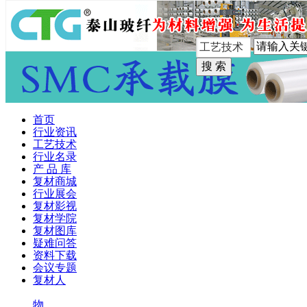
手机版
首页
行业资讯
工艺技术
行业名录
产 品 库
复材商城
行业展会
复材影视
复材学院
复材图库
疑难问答
资料下载
会议专题
复材人
物