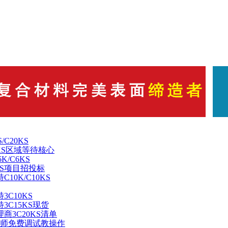
C20KS
KS区域等待核心
/C6KS
KS项目招投标
0K/C10KS
C10KS
3C15KS现货
商3C20KS清单
工程师免费调试教操作