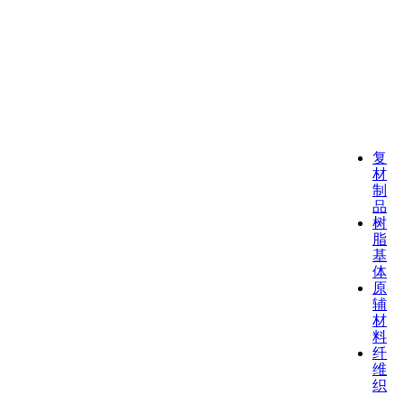
复
材
制
品
树
脂
基
体
原
辅
材
料
纤
维
织