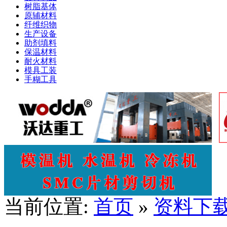
树脂基体
原辅材料
纤维织物
生产设备
助剂填料
保温材料
耐火材料
模具工装
手糊工具
当前位置:
首页
»
资料下