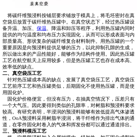
将碳纤维预浸料按铺层要求铺放于模具上，将毛坯密封在真
空袋后放置于碳纤维热压罐中。在真空状态下，经过热压罐设
备升温、加压、
保温
、降温和卸压等程序，利用热压罐内同时
提供的均匀温度和均布压力实现固化，从而可以形成表面与内
部质量高、形状复杂的碳纤维复合材料制件。用热压罐的一个
重要原因是向预浸料提供足够的压力，以此抑制孔隙的生成，
所以做出来的产品性能好，能够作为结构件使用。因此热压罐
工艺在航空航天上应用较多，但是热压罐工艺也存在成本高、
效率低的缺点。
二、真空袋压工艺
针对热压罐成本高的缺点，发展了真空袋压工艺，真空袋压
工艺前序工艺和热压罐类似，后期固化不使用热压罐，而是使
用固化炉。
固化炉价格便宜，但没有压力，在抽真空情况下，压差只有
一个大气压。因此要得到类似的孔隙率，对树脂和预浸料要求
较高。有研究表明，半浸润的预浸料能够有效低提高气体渗透
性，OoA预浸料采用树脂半浸润，将干纤维作为排出气体的通
道，在零件固化时卷入的气体和挥发份都可以通过通道排出。
三、预浸料模压工艺