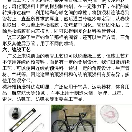
卷管工艺，具体的说，采用卷管机上的热辊，使预浸料软
化，熔化预浸料上面的树脂胶粘剂。在一定张力下，在辊的旋
转操作过程中，利用辊和心轴之间的摩擦，将预浸料连续卷到
管芯上，直至所要求的厚度，然后通过冷辊冷却定型，从卷绕
机取出，然后缠上热收缩膜，在烤箱中固化。管材固化后，去
除热收缩膜和内芯模具，即可以得到复合材料卷管管材。
该工艺除了生产钓鱼竿那样的圆管，还可以生产方管、三角
形及其他异形管，用于不同的领域。
六、缠绕工艺
广义上来说前面的卷管工艺也可以说缠绕工艺，但该工艺并
不使用连续的预浸料，而是有一定的叠层设计。我们日常缠绕
工艺，可以使用连续的预浸料，通过一定的角度设计，生产管
材、气瓶等。因此这里的预浸料和传统的预浸料有所差异，多
使用预浸窄带。
碳纤维预浸料优点明显，广泛应用于钓具、运动器材、体育用
品、航空航天等领域， 军事上用于制造火箭、导弹、卫星、
雷达、防弹车、防弹衣等重要军工产品。