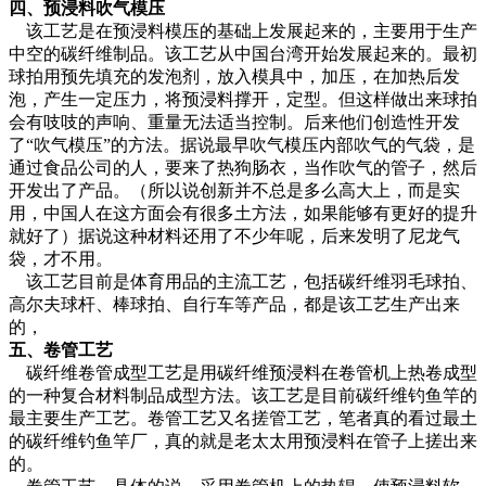
四、预浸料吹气模压
该工艺是在预浸料模压的基础上发展起来的，主要用于生产
中空的碳纤维制品。该工艺从中国台湾开始发展起来的。最初
球拍用预先填充的发泡剂，放入模具中，加压，在加热后发
泡，产生一定压力，将预浸料撑开，定型。但这样做出来球拍
会有吱吱的声响、重量无法适当控制。后来他们创造性开发
了“吹气模压”的方法。据说最早吹气模压内部吹气的气袋，是
通过食品公司的人，要来了热狗肠衣，当作吹气的管子，然后
开发出了产品。（所以说创新并不总是多么高大上，而是实
用，中国人在这方面会有很多土方法，如果能够有更好的提升
就好了）据说这种材料还用了不少年呢，后来发明了尼龙气
袋，才不用。
该工艺目前是体育用品的主流工艺，包括碳纤维羽毛球拍、
高尔夫球杆、棒球拍、自行车等产品，都是该工艺生产出来
的，
五、卷管工艺
碳纤维卷管成型工艺是用碳纤维预浸料在卷管机上热卷成型
的一种复合材料制品成型方法。该工艺是目前碳纤维钓鱼竿的
最主要生产工艺。卷管工艺又名搓管工艺，笔者真的看过最土
的碳纤维钓鱼竿厂，真的就是老太太用预浸料在管子上搓出来
的。