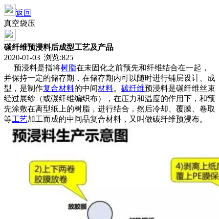
返回
真空袋压
碳纤维预浸料后成型工艺及产品
2020-01-03 浏览:
825
预浸料是指将
树脂
在未固化之前预先和纤维结合在一起，
并保持一定的储存期，在储存期内可以随时进行铺层设计、成
型，是制作
复合材料
的中间
材料
。
碳纤维
预浸料是碳纤维丝束
经过展纱（或碳纤维编织布），在压力和温度的作用下，和预
先涂敷在离型纸上的树脂，进行结合，然后冷却、覆膜、卷取
等
工艺
加工而成的中间品复合材料，又叫做碳纤维预浸布。