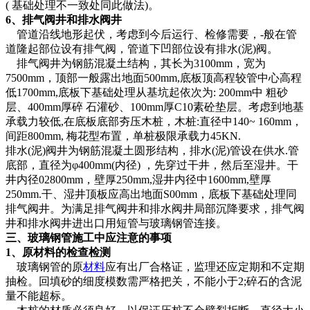
( 基础处理不一致处同此做法)。
6、排气阀井和排水阀井
管道沿线地形起伏，考虑到今后运行、检修需要，-般在管
道隆起部位设有排气阀，管道下凹部位设有排水(泥)阀。
排气阀井为钢筋混凝土结构，其长为3100mm，宽为
7500mm，顶部一般露出地面500mm,底板顶高程较管中心高程
低1700mm,底板下基础处理从基坑起依次为: 200mm中 粗砂
层、400mm厚碎 石灌砂、100mm厚C10素砼垫层。考虑到地基
承载力较低,在底板底部夯压木桩，木桩:直径中140~ 160mm，
间距800mm, 梅花型布置，单桩极限承载力45KN.
排水(泥)阀井为钢筋混凝土圆形结构，排水(泥)管设在供水.管
底部，直径为φ400mm(内径) ，先穿过干井，然后至湿井。干
井内径02800mm，壁厚250mm,湿井内径中1600mm,壁厚
250mm.干、湿井顶板应高出地面S00mm，底板下基础处理同
排气阀井。为满足排气阀井和排水阀井局部沉降要求，排气阀
井和排水阀井进出口用短管与玻璃钢管连接。
三、玻璃钢管施工中应注意的事项
1、原材料的检查检测
玻璃钢管的原
材料
应有出厂合格证，监理还应定期和不定期
抽检。回填砂的细度模数需严格把关，不能小于2;碎石的含泥
量不能超标。