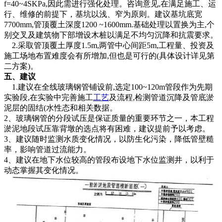
f=40~4SKPa,因此需进行强化处理。咨询意见,在满足施工、运
行、维修的前提下，基坑以浅、窄为原则。建议基坑底宽
7700mm,管顶覆土深度1200 ~1600mm.基础处理以置换为主,个
别交叉及建筑物下部增设木桩以满足不均匀沉降和抗震要求。
2.采取管顶覆土厚度1.5m,两管中心间距5m,工程量、投资及
施工场地布置难度会有所增加,但也是可行的(具体设计详见第
二方案)。
五、建议
1.建议在全线玻璃钢管铺设前,选定100~120m管段作为先期
实验段,在实验中完善施工
工艺
及流程,检测管道沉降及管底淤
泥层的固结(水性态和相关数据。
2、玻璃钢管的分段试压是保证质量的重要环节之一，本工程
淤泥地段试压靠背墩的选点将有困难，建议提前予以考虑。
3、建议随时监测水质变化情况，以防生化污染，降低管壁糙
率，影响管道过流能力。
4、建议在地下水位较高的管段布设地下水位监测井，以利于
动态掌握其变化情况。