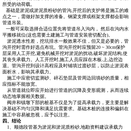
所受的动荷载。
基础是淤泥或淤泥质粉砂的管沟,开挖后的支护将是施工的难
点之一，需做好加支撑的准备。钢梁支撑或框架支撑都会影响
管道吊装。
一般可采取选择合适位置先将管道吊入沟内， 然后在沟内水
平搬移就位(这也需要土建施工与管道安装密切配合)。
淤泥透水性差，挖坑排水一般效果不佳，但又是必要的，管
沟开挖时需作好选点布坑。管沟开挖时应预留20 ~ 30cm保护
层采用人工开挖,避免机械开挖对淤泥的扰动,破坏淤泥结构,使
其丧失承载力。人工开挖时,施工人员应踩在木板.上,边挖边
退。管沟开挖到设计高程应及时铺填过渡砂层，以防止淤泥表
面析水，影响其承载力。
施工中应密切监测砂、碎石垫层及管周边回填砂的质量，相
应指标不能放宽。
从管道就位即应开始进行管道的沉降及变形观测，从而连续
动态地掌握相关数据。
阀井和镇墩下部的桩基不仅是为了提高承载力，更主要是解
决基础不均匀沉降和满足抗震要求。基础木桩的连接和偏斜在
施工中容易被忽视，应予以注意。
四、结论
1、顺德段管基为淤泥和淤泥质粉砂,地勘资料建议承载力