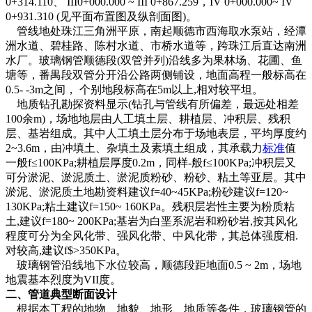
0+314.110、 III0+000.000 ~ III 0+867.259，IV 0+000.000~ IV
0+931.310 (见平面布置图及纵剖面图)。
管线地处珠江三角洲平原，南起顺德市西海取水泵站，经潭
洲水道、碧桂路、陈村水道、市桥水道等，跨珠江后直达南洲
水厂。玻璃钢管顺德段(双管并列)沿线多为果林场、花圃、鱼
塘等，番禺段双管分开沿公路两侧铺设，地面高程一般标高在
0.5- -3m之间， 个别地段标高在5m以上,相对较平坦。
地质钻孔勘探资料显示(钻孔与管线有所偏差，最远处相差
100余m)，场地地层由人工填土层、耕植层、冲积层、残积
层、基岩组成。其中人工填土层分布于场地表层，平均厚度约
2~3.6m，由冲填土、杂填土及素填土组成，其承载力
标准
值
一般f≤100KPa;耕植层厚度0.2m，同样-般f≤100KPa;冲积层又
可分淤泥、淤泥质土、淤泥质粉砂、粉砂、粘土等亚层。其中
淤泥、淤泥质土地勘资料建议f=40~45KPa;粉砂建议f=120~
130KPa;粘土建议f=150~ 160KPa。残积层岩性主要为粉质粘
土,建议f=180~ 200KPa;基岩为白垩系泥岩和粉砂岩,按其风化
程度可分为全风化带、强风化带、中风化带，其总体强度相.
对较高,建议f$>350KPa。
玻璃钢管沿线地下水位较高，顺德段距地面0.5 ~ 2m，场地
地震基本烈度为VII度。
二、管道典型断面设计
根据本工程的地物、地貌、地形、地质等条件，玻璃钢管的