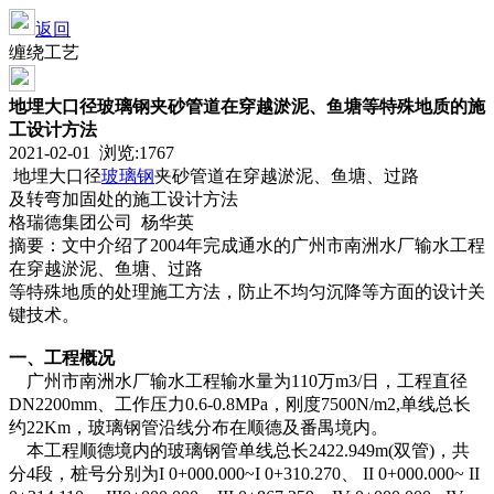
返回
缠绕工艺
地埋大口径玻璃钢夹砂管道在穿越淤泥、鱼塘等特殊地质的施
工设计方法
2021-02-01 浏览:
1767
地埋大口径
玻璃钢
夹砂管道在穿越淤泥、鱼塘、过路
及转弯加固处的施工设计方法
格瑞德集团公司 杨华英
摘要：文中介绍了2004年完成通水的广州市南洲水厂输水工程
在穿越淤泥、鱼塘、过路
等特殊地质的处理施工方法，防止不均匀沉降等方面的设计关
键技术。
一、工程概况
广州市南洲水厂输水工程输水量为110万m3/日，工程直径
DN2200mm、工作压力0.6-0.8MPa，刚度7500N/m2,单线总长
约22Km，玻璃钢管沿线分布在顺德及番禺境内。
本工程顺德境内的玻璃钢管单线总长2422.949m(双管)，共
分4段，桩号分别为I 0+000.000~I 0+310.270、 II 0+000.000~ II