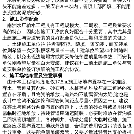
木桩的材质必须良好，以保证压桩不会劈裂折断，直径大小
头不能偏差过多，一般应在20%以内，管顶上部回填土不能用
淤泥或淤泥质粉砂。.
2、施工协作配合
南洲水厂输水工程具有工程规模大、工期紧、工程质量要求
高的特点，因此各施工工序的良好配合十分重要，其中尤其是
土建施工与管道安装的良好配合是保证工期和质量的关健之
一。土建施工单位往.往希望随挖、随填、随安装，而安装单
位则希望一次安装段落尽量长一些;土建单位希望24小时随叫
随装，以免出现边坡塌方或雨天降低垫层质量等事故，而安装
单位则希望尽量在白天安装。建议在开工前土建施工单位与管
道安装单位签订较细的施工配合协议。
3、施工场地布置及注意事项
由于本工程征地宽度仅17.5m,施工场地布置存在一定难度。
弃土、管道及其配件、砂石料、木桩等的堆放与施工道路的布
置存在矛盾，且物资的堆放与道路均不能离管沟太近(这也是
设计中管沟不宜深挖和两管间间距应尽量小原因之一)。建议
在弃土与道路分两侧布置的前题下，大量的砂石料或备用材料
需临时征地堆放，待装管道应随运随装，必要时堆放在管沟或
已回填管顶地面上。各种阀井、镇墩处需扩大临时征地。施工
道路应尽量布置在征地线外边侧。合理的选用管道吊装设备也
十分重要，既要能单侧吊装双管，又要尽量减轻管沟支护板桩