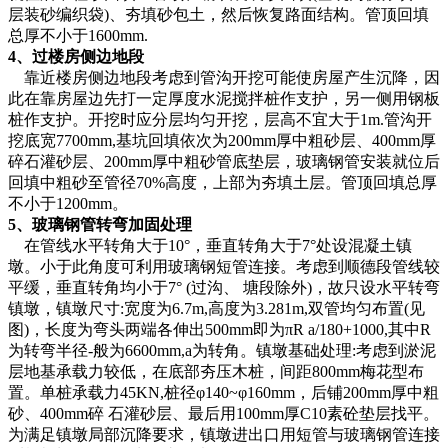
层装砂编织袋)、夯填砂包土，然后恢复路面结构。管顶回填
总厚不小于1600mm.
4、过楼房侧边地段
靠近楼房侧边地段考虑到管沟开挖可能使房屋产生沉降，因
此在靠房屋边先打一定厚度水泥搅拌桩作支护，另一侧用钢板
桩作支护。开挖时应分层均匀开挖，层高不宜大于1m.管沟开
挖底宽7700mm,基坑回填依次为200mm厚中粗砂层、400mm厚
碎石灌砂层、200mm厚中粗砂管底垫层，玻璃钢管安装就位后
回填中粗砂至管径70%高度，上部为夯填土层。管顶回填总厚
不小于1200mm。
5、玻璃钢管转弯加固处理
在管线水平转角大于10°，垂直转角大于7°处设混凝土镇
墩。小于此角度可利用玻璃钢短管连接。考虑到顺德段管线较
平缓，垂直转角均小于7° (过沟、 塘段除外)，故只设水平转弯
镇墩，镇墩尺寸:宽度为6.7m,高度为3.281m,双管均匀布置(见
图)，长度为弯头两端各伸出500mm即为πR a/180+1000,其中R
为转弯半径-般为6600mm,a为转角。镇墩基础处理:考虑到淤泥
层地基承载力较低，在底部夯压木桩，间距800mm梅花型布
置。单桩承载力45KN,桩径φ140~φ160mm，后铺200mm厚中粗
砂、400mm碎 石灌砂层、最后用100mm厚C10素砼垫层找平。
为满足镇墩局部沉降要求，镇墩进出口用短管与玻璃钢管连接