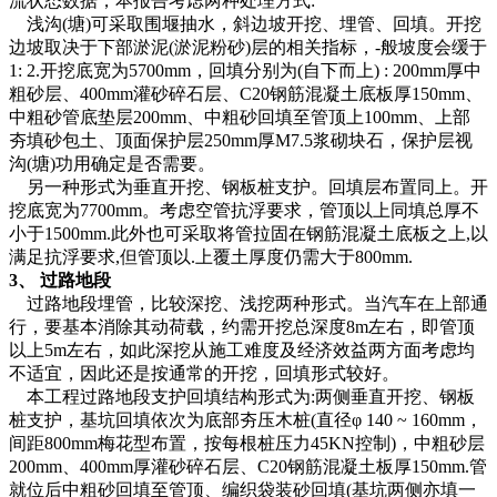
流状态数据，本报告考虑两种处理方式:
浅沟(塘)可采取围堰抽水，斜边坡开挖、埋管、回填。开挖
边坡取决于下部淤泥(淤泥粉砂)层的相关指标，-般坡度会缓于
1: 2.开挖底宽为5700mm，回填分别为(自下而上) : 200mm厚中
粗砂层、400mm灌砂碎石层、C20钢筋混凝土底板厚150mm、
中粗砂管底垫层200mm、中粗砂回填至管顶上100mm、上部
夯填砂包土、顶面保护层250mm厚M7.5浆砌块石，保护层视
沟(塘)功用确定是否需要。
另一种形式为垂直开挖、钢板桩支护。回填层布置同上。开
挖底宽为7700mm。考虑空管抗浮要求，管顶以上同填总厚不
小于1500mm.此外也可采取将管拉固在钢筋混凝土底板之上,以
满足抗浮要求,但管顶以.上覆土厚度仍需大于800mm.
3、 过路地段
过路地段埋管，比较深挖、浅挖两种形式。当汽车在上部通
行，要基本消除其动荷载，约需开挖总深度8m左右，即管顶
以上5m左右，如此深挖从施工难度及经济效益两方面考虑均
不适宜，因此还是按通常的开挖，回填形式较好。
本工程过路地段支护回填结构形式为:两侧垂直开挖、钢板
桩支护，基坑回填依次为底部夯压木桩(直径φ 140 ~ 160mm，
间距800mm梅花型布置，按每根桩压力45KN控制)，中粗砂层
200mm、400mm厚灌砂碎石层、C20钢筋混凝土板厚150mm.管
就位后中粗砂回填至管顶、编织袋装砂回填(基坑两侧亦填一