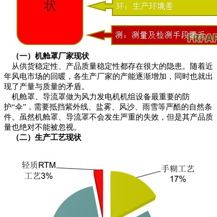
（一）机舱罩厂家现状
从供货稳定性、产品质量稳定性都存在很大的隐患。随着近
年风电市场的回暖，各生产厂家的产能逐渐增加，同时也就出
现了产量与质量的矛盾。
机舱罩、导流罩做为风力发电机机组设备最重要的防
护“伞”，需要抵挡紫外线、盐雾、风沙、雨雪等严酷的自然条
件。虽然机舱罩、导流罩不会发生严重的失效，但是其产品质
量也绝对不能被忽视。
（二）生产工艺现状