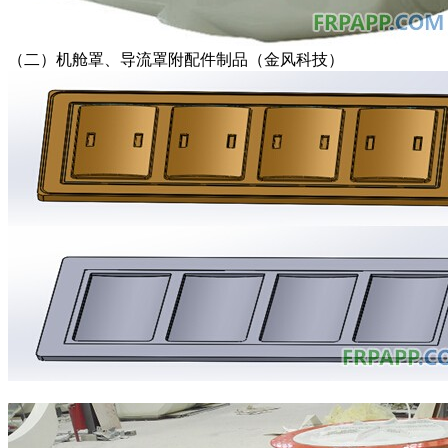
（二）机舱罩、导流罩附配件制品（金风科技）