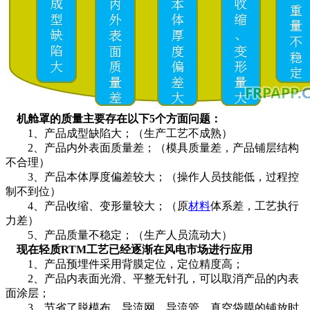
机舱罩的质量主要存在以下5个方面问题：
1、产品成型缺陷大；（生产工艺不成熟）
2、产品内外表面质量差；（模具质量差，产品铺层结构
不合理）
3、产品本体厚度偏差较大；（操作人员技能低，过程控
制不到位）
4、产品收缩、变形量较大；（原
材料
体系差，工艺执行
力差）
5、产品质量不稳定；（生产人员流动大）
现在轻质RTM工艺已经逐渐在风电市场进行应用
1、产品预埋件采用背膜定位，定位精度高；
2、产品内表面光滑、平整无针孔，可以取消产品的内表
面涂层；
3、节省了脱模布、导流网、导流管、真空袋膜的铺放时