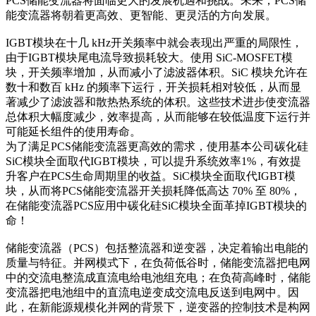
PCS储能变流器将面临更大的发展机遇和挑战。未来，PCS储
能变流器将朝着更高效、更智能、更灵活的方向发展。
IGBT模块在十几 kHz开关频率中就会表现出严重的局限性，
由于IGBT模块尾电流导致损耗较大。使用 SiC-MOSFET模
块，开关频率增加，从而减小了滤波器体积。SiC 模块允许在
数十和数百 kHz 的频率下运行，开关损耗相对较低，从而显
著减少了滤波器和散热热系统的体积。这些技术进步使变流器
总体积大幅度减少，效率提高，从而能够在较低温度下运行并
可能延长组件的使用寿命。
为了满足PCS储能变流器更高效的需求，使用基本公司碳化硅
SiC模块全面取代IGBT模块，可以提升系统效率1%，有效提
升客户在PCS生命周期里的收益。SiC模块全面取代IGBT模
块，从而将PCS储能变流器开关损耗降低高达 70% 至 80%，
在储能变流器PCS应用中碳化硅SiC模块全面革掉IGBT模块的
命！
储能变流器（PCS）包括整流器和逆变器，决定着输出电能的
质量与特征。并网模式下，在负荷低谷时，储能变流器把电网
中的交流电整流成直流电给电池组充电；在负荷高峰时，储能
变流器把电池组中的直流电逆变成交流电反送到电网中。因
此，在新能源规模化并网的背景下，逆变器的控制技术是构网