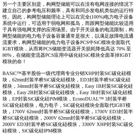
另一个主要区别是，构网型储能可以在没有电网连接的情况下
建立自己的参考电压和频率，具有和同步发电机类似的运行特
性。因此，构网型储能理论上可以在完全(100%)电力电子设备
系统中运行，可适用于弱电网和孤岛，而跟网型储能比较适用
于具有强电网支撑的应用场景。由于开关设备的电流限制，构
网型储能的电力电子设备容量通常是很大，以满足故障电流通
流要求，构网型储能的电力电子设备PCS中SiC模块全面取代
IGBT模块，从而将PCS储能变流器开关损耗降低高达 70% 至
80%，在储能变流器PCS应用中碳化硅SiC模块全面革掉IGBT
模块的命！
BASiC™基半股份一级代理商专业分销XHP封装SiC碳化硅模
块，62mm封装半桥SiC碳化硅模块，ED3封装半桥SiC碳化硅
模块，34mm封装半桥SiC碳化硅模块，Easy 1B封装SiC碳化硅
模块，Easy 2B封装SiC碳化硅模块，Easy 3B封装SiC碳化硅模
块，EP封装SiC碳化硅PIM模块，EconoDUAL™ 3封装半桥
SiC碳化硅模块，电力电子，SiC碳化硅模块全面取代IGBT模
块，1700V 62mm封装半桥SiC碳化硅模块，1700V ED3封装半
桥SiC碳化硅模块，2000V 62mm封装半桥SiC碳化硅模块，
2000V ED3封装半桥SiC碳化硅模块，3300V XHP封装SiC碳化
硅模块，SiC碳化硅IPM模块