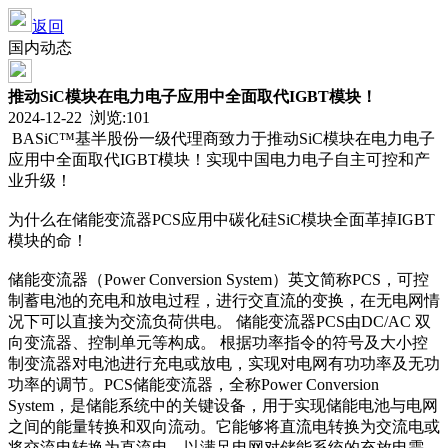
返回
国内动态
推动SiC模块在电力电子应用中全面取代IGBT模块！
2024-12-22 浏览:
101
BASiC™基半股份一级代理商致力于推动SiC模块在电力电子
应用中全面取代IGBT模块！实现中国电力电子自主可控和产
业升级！
为什么在储能变流器PCS应用中碳化硅SiC模块全面革掉IGBT
模块的命！
储能变流器（Power Co
nversion System）英文简称PCS，可控
制蓄电池的充电和放电过程，进行交直流的变换，在无电网情
况下可以直接为交流负荷供电。 储能变流器PCS由DC/AC 双
向变流器、控制单元等构成。 根据功率指令的符号及大小控
制变流器对电池进行充电或放电，实现对电网有功功率及无功
功率的调节。PCS储能变流器，全称Power Co
nversion
System，是储能系统中的关键设备，用于实现储能电池与电网
之间的能量转换和双向流动。它能够将直流电转换为交流电或
将交流电转换为直流电，以满足电网对储能系统的充放电需