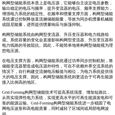
构网型储能系统本质上是电压源，它能够自主设定电压参数，
输出稳定的电压与频率，提升变流器的电压、频率支撑能力，
增强电力系统的稳定性。在频率和惯量支撑方面，构网型储能
系统通过控制释放直流侧储能能量，等效为同步机惯量机械能
或阻尼能量，进而提供惯量响应与振荡抑制。
构网型储能系统由构网型变流器、升压变压器和电力线路组
成。系统容量的变化会直接影响构网型变流器、升压变压器和
电力线路的等效阻抗。因此，不能简单地将构网型储能视为理
想电压源。
在电压支撑方面，构网型储能系统通过功率同步控制机制，将
储能变流器塑造成电压源外特性，可在不依赖外界交流系统的
情况下，自行构建交流侧电压幅值与相位，为电力系统提供强
大的电压支撑。因此，构网型储能系统则更适合于可再生能源
接入比例高的地区。
Grid-Forming构网型储能技术可提高系统强度、增加短路比，
从而实现弹性电力系统，实现更高水平的可再生能源发电和可
靠的能源运输。Grid-Forming构网型储能系统进一步稳固了电
网电压波形和高电能质量，同时减轻了区域间或局部电网波
动。