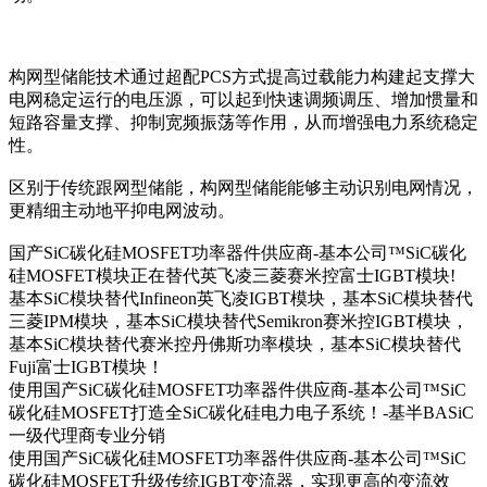
构网型储能技术通过超配PCS方式提高过载能力构建起支撑大
电网稳定运行的电压源，可以起到快速调频调压、增加惯量和
短路容量支撑、抑制宽频振荡等作用，从而增强电力系统稳定
性。
区别于传统跟网型储能，构网型储能能够主动识别电网情况，
更精细主动地平抑电网波动。
国产SiC碳化硅MOSFET功率器件供应商-基本公司™SiC碳化
硅MOSFET模块正在替代英飞凌三菱赛米控富士IGBT模块!
基本SiC模块替代Infineon英飞凌IGBT模块，基本SiC模块替代
三菱IPM模块，基本SiC模块替代Semikron赛米控IGBT模块，
基本SiC模块替代赛米控丹佛斯功率模块，基本SiC模块替代
Fuji富士IGBT模块！
使用国产SiC碳化硅MOSFET功率器件供应商-基本公司™SiC
碳化硅MOSFET打造全SiC碳化硅电力电子系统！-基半BASiC
一级代理商专业分销
使用国产SiC碳化硅MOSFET功率器件供应商-基本公司™SiC
碳化硅MOSFET升级传统IGBT变流器，实现更高的变流效