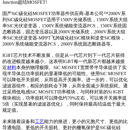
Junction超结MOSFET!
国产SiC碳化硅MOSFET功率器件供应商-基本公司™2000V系
列SiC碳化硅MOSFET适用于1500V光储系统，1500V系统大组
串SiC光伏逆变器，1500V系统储能变流器PCS，1500V系统固
态断路器，固态变压器以及2000V光储系统，2000V系统大组
串SiC光伏逆变器-MPPT飞跨碳化硅SiC模块和逆变SiC模块，
2000V系统储能变流器PCS，2000V系统固态断路器等。
IGBT芯片技术不断发展，但是从一代芯片到下一代芯片获得
的改进幅度越来越小。这表明IGBT每一代新芯片都越来越接
近
材料
本身的物理极限。SiC MOSFET宽禁带半导体提供了实
现半导体总功率损耗的显著降低的可能性。使用SiC MOSFET
可以降低开关损耗，从而提高开关频率。进一步的，可以优化
滤波器组件，相应的损耗会下降，从而全面减少系统损耗。通
过采用低电感SiC MOSFET功率模块，与同样封装的Si IGBT
模块相比，功率损耗可以降低约70%左右，可以将开关频率提
5倍（实现显著的滤波器优化），同时保持最高结温低于最大
规定值。
未来随着设备和
工艺
能力的推进，更小的元胞尺寸、更低的比
导通电阻、更低的开关损耗、更好的栅氧保护是SiC碳化硅