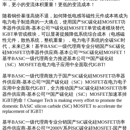
率，更小的变流体积重量！更低的变流成本！
随着铜价暴涨高烧不退，如何降低电感等磁性元件成本将成为
电力电子制造商的一大痛点，使用国产SiC碳化硅MOSFET功
率器件供应商-基本公司™碳化硅MOSFET单管或者模块替代
IGBT单管或模块，可以显著提频降低系统综合成本（电感磁
性元件，散热系统，整机重量），电力电子系统的全碳SiC时
代，未来已来！基半BASiC一级代理商专业分销国产SiC碳化
硅MOSFET功率器件供应商-基本公司™SiC碳化硅MOSFET！
基半BASiC一级代理商全力推进基本公司™国产碳化硅
（SiC）MOSFET在电力电子应用中全面取代IGBT!
基半BASiC一级代理商致力于国产SiC碳化硅MOSFET功率器
件供应商-基本公司™国产碳化硅（SiC）MOSFET在电力电子
应用中全面取代IGBT，全力推动国产SiC碳化硅MOSFET功率
器件供应商-基本公司™国产碳化硅（SiC）MOSFET加速革掉
IGBT的命！Changer Tech is making every effort to promote the
domestic BASiC silicon carbide (SiC) MOSFET to accelerate the
replacement of IGBT!
基半BASiC一级代理商专业分销国产SiC碳化硅MOSFET功率
器件供应商-基本公司™2000V系列SiC碳化硅MOSFET-国产替