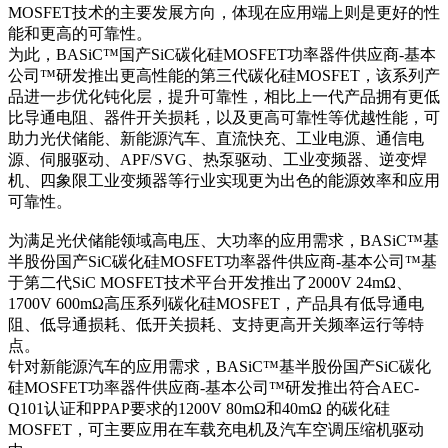
MOSFET技术的主要发展方向，体现在应用端上则是更好的性
能和更高的可靠性。
为此，BASiC™国产SiC碳化硅MOSFET功率器件供应商-基本
公司™研发推出更高性能的第三代碳化硅MOSFET，该系列产
品进一步优化钝化层，提升可靠性，相比上一代产品拥有更低
比导通电阻、器件开关损耗，以及更高可靠性等优越性能，可
助力光伏储能、新能源汽车、直流快充、工业电源、通信电
源、伺服驱动、APF/SVG、热泵驱动、工业变频器、逆变焊
机、四象限工业变频器等行业实现更为出色的能源效率和应用
可靠性。
为满足光伏储能领域高电压、大功率的应用需求，BASiC™基
半股份国产SiC碳化硅MOSFET功率器件供应商-基本公司™基
于第二代SiC MOSFET技术平台开发推出了2000V 24mΩ、
1700V 600mΩ高压系列碳化硅MOSFET，产品具有低导通电
阻、低导通损耗、低开关损耗、支持更高开关频率运行等特
点。
针对新能源汽车的应用需求，BASiC™基半股份国产SiC碳化
硅MOSFET功率器件供应商-基本公司™研发推出符合AEC-
Q101认证和PPAP要求的1200V 80mΩ和40mΩ 的碳化硅
MOSFET，可主要应用在车载充电机及汽车空调压缩机驱动