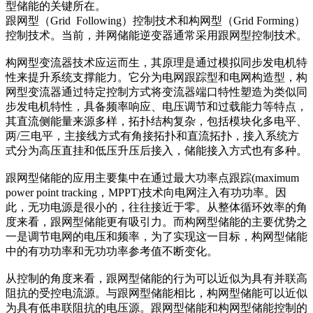
型储能的关键所在。
跟网型（Grid Following）控制技术和构网型（Grid Forming）
控制技术。当前，并网储能逆变器通常采用跟网型控制技术。
构网型变流器技术应运而生，其原理是通过模拟同步发电机特
性来提升系统支撑能力。它分为电网跟踪型和电网构造型，构
网型变流器通过特定控制方式将变流器端口特性塑造为类似同
步发电机特性，具备频率响应、电压调节和过载能力等特点，
其直流侧能量来源多样，拓扑结构复杂，包括模块化多电平、
两/三电平，主接线方式有角接拓扑和直流拓扑，接入系统方
式分为高压直挂和低压升压后接入，储能接入方式也有多种。
跟网型储能的应用主要集中在通过最大功率点跟踪(maximum
power point tracking，MPPT)技术向电网注入有功功率。因
此，无功电源是很小的，往往接近于零。从整体循环效率的角
度来看，跟网型储能更有吸引力。而构网型储能的主要优势之
一是调节电网的电压和频率，为了实现这一目标，构网型储能
中的有功功率和无功功率参考值不断变化。
从控制的角度来看，跟网型储能的行为可以近似为具有并联高
阻抗的受控电流源。与跟网型储能相比，构网型储能可以近似
为具有低串联阻抗的电压源。跟网型储能和构网型储能控制的