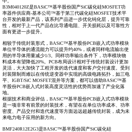
中。
B3M040120Z是BASiC™基半股份国产SiC碳化硅MOSFET功
率器件供应商-基本公司™基于第三代碳化硅MOSFET技术平
台开发的最新产品，该系列产品进一步优化钝化层，提升可靠
性，相对于上一代产品在比导通电阻、开关损耗以及可靠性方
面有更进一步提升。
相较于传统封装形式，BASiC™基半股份PCB嵌入式功率模块
单位半导体的通流能力可以提升约40%，或者同样电流输出使
用的半导体用量减少1/3。同样功率输出条件下，功率模块物
料成本有望降低20%。PCB布局设计相对于传统封装设计更加
灵活，大大加快了工程开发的迭代速度和客户交付速度。受到
封装限制而难以在传统逆变器中实现的高级电路拓扑，如三电
平、IGBT/SiC MOSFET混并等方案，都可以借助BASiC™基
半股份PCB嵌入式封装高度灵活性的优势而加速了产业化落
地。
根据技术和商业评估，BASiC™基半股份PCB嵌入式功率模块
是一项非常有前景的封装技术，有望在在单位功率成本、功率
密度、产品交付和迭代速度等方面远远超越传统封装，成为未
来电力电子应用的新方向。
BMF240R12E2G3是BASiC™基半股份国产SiC碳化硅