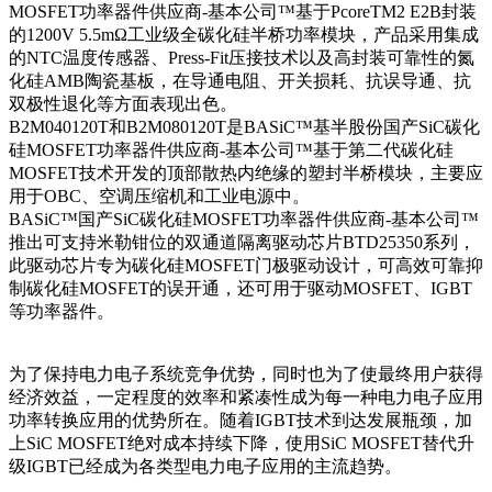
MOSFET功率器件供应商-基本公司™基于PcoreTM2 E2B封装
的1200V 5.5mΩ工业级全碳化硅半桥功率模块，产品采用集成
的NTC温度传感器、Press-Fit压接技术以及高封装可靠性的氮
化硅AMB陶瓷基板，在导通电阻、开关损耗、抗误导通、抗
双极性退化等方面表现出色。
B2M040120T和B2M080120T是BASiC™基半股份国产SiC碳化
硅MOSFET功率器件供应商-基本公司™基于第二代碳化硅
MOSFET技术开发的顶部散热内绝缘的塑封半桥模块，主要应
用于OBC、空调压缩机和工业电源中。
BASiC™国产SiC碳化硅MOSFET功率器件供应商-基本公司™
推出可支持米勒钳位的双通道隔离驱动芯片BTD25350系列，
此驱动芯片专为碳化硅MOSFET门极驱动设计，可高效可靠抑
制碳化硅MOSFET的误开通，还可用于驱动MOSFET、IGBT
等功率器件。
为了保持电力电子系统竞争优势，同时也为了使最终用户获得
经济效益，一定程度的效率和紧凑性成为每一种电力电子应用
功率转换应用的优势所在。随着IGBT技术到达发展瓶颈，加
上SiC MOSFET绝对成本持续下降，使用SiC MOSFET替代升
级IGBT已经成为各类型电力电子应用的主流趋势。