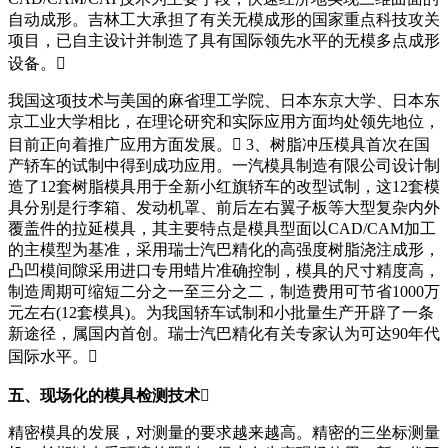
自动成形。吉林工大承担了有关无模成形的国家重点科技攻关
项目，已自主设计并制造了具有国际领先水平的无模多点成形
设备。
我国这项技术与美国的麻省理工学院、日本东京大学、日本东
京工业大学相比，在理论研究和实际应用方面均处领先地位，
目前正向着推广应用方面发展。 3、树脂冲压模具首次在国
产轿车的试制中得到成功应用。一汽模具制造有限公司设计制
造了12套树脂模具用于全新小红旗轿车的改型试制，这12套模
具分别是行李箱、发动机罩、前后左右翼子板等大型复杂内外
覆盖件的拉延模具，其主要特点是模具型面以CAD/CAM加工
的主模型为基准，采用瑞士汽巴精化的高强度树脂浇注成形，
凸凹模间隙采用进口专用蜡片准确控制，模具的尺寸精度高，
制造周期可缩短二分之一至三分之二，制造费用可节省1000万
元左右(12套模具)。为我国轿车试制和小批量生产开辟了一条
新途径，属国内首创。瑞士汽巴精化有关专家认为可达90年代
国际水平。
五、现场化的模具检测技术
精密模具的发展，对测量的要求越来越高。精密的三坐标测量