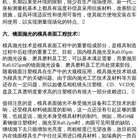
机，长期以来受环境的限制，很少在生产现场使用。新一代三
座标测量机基本上都具有温度补偿及采用抗振材料，改善防尘
措施，提高环境适应性和使用可靠性，使其能方便地安装在车
间使用，以实现测量现场化的特点。
六、镜面抛光的模具表面工程技术
模具抛光技术是模具表面工程中的重要组成部分，是模具制造
过程中后处理的重要工艺。目前，国内模具抛光至Ra0.05μm
的抛光设备、磨具磨料及工艺，可以基本满足需要，而要抛至
Ra0.025μm的镜面抛光设备、磨具磨料及工艺尚处摸索阶段。
随着镜面注塑模具在生产中的大规模应用，模具抛光技术就成
为模具生产的关键问题。由于国内抛光工艺技术及材料等方面
还存在一定问题，所以如傻瓜相机镜头注塑模、CD、VCD光
盘及工具透明度要求高的注塑模仍有很大一部分依赖进口。
值得注意的是，模具表面抛光不单受抛光设备和工艺技术的影
响，还受模具材料镜面度的影响，这一点还没有引起足够的重
视，也就是说，抛光本身受模具材料的制约。例如，用45#碳
素钢做注塑模时，抛光至Ra0.2μm时，肉眼可见明显的缺陷，
继续抛下去只能增加光亮度，而粗糙度已无望改善，故目前国
内在镜面模具生产中往往采用进口模具材料，如瑞典的一胜百