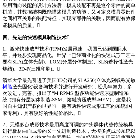
采用面向装配的设计方法后，模具装配不再是逐个零件的简单
拼装，其数据结构既能描述模具的功能，又可定义模具零部件
之间相互关系的装配特征，实现零部件的关联，因而能有效保
证模具的质量。
四、先进的快速模具制造技术
1、激光快速成型技术(RPM)发展讯速，我国已达到国际水
平，并逐步实现商品化。世界上已经商业化的快速成形工艺主
要有SLA(立体光刻)、LOM(分层分体制造)、SLS(选择性激光
烧结)、3D-P(三维印刷)。
清华大学最先引进了美国3D公司的SLA250(立体光刻或称光敏
树脂
激光固化)设备与技术并进行开发研究，经几年努力，多
次改进，完善、推出了“M-RPMS-型多功能快速原型制造系
统”(拥有分层实体制造-SSM、熔融挤压成型-MEM)，这是我
国自主知识产权的世界唯一拥有两种快速成形工艺的系统(国
家专利)，具有较好的性能价格比。
2、无模多点成形技术是用高度可调的冲头群体代替传统模具
进行板材曲面成形的又一先进制造技术，无模多点成形系统以
CAD/CAM/CAT技术为主要手段，快速经济地实现三维曲面的