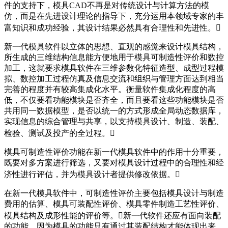
件的支持下，模具CAD不再是对传统设计与计算方法的模
仿，而是在先进设计理论的指导下，充分运用本领域专家的丰
富知识和成功经验，其设计结果必然具有合理性和先进性。
新一代模具软件以立体的思想、直观的感觉来设计模具结构，
所生成的三维结构信息能方便地用于模具可制造性评价和数控
加工，这就要求模具软件在三维参数化特征造型、成型过程模
拟、数控加工过程仿真及信息交流和组织与管理方面达到相当
完善的程度并有较高集成化水平。衡量软件集成化程度的高
低，不仅要看功能模块是否齐全，而且要看这些功能模块是否
共用同一数据模型，是否以统一的方式形成全局动态数据库，
实现信息的综合管理与共享，以支持模具设计、制造、装配、
检验、测试及投产的全过程。
模具可制造性评价功能在新一代模具软件中的作用十分重要，
既要对多方案进行筛选，又要对模具设计过程中的合理性和经
济性进行评估，并为模具设计者提供修改依据。
在新一代模具软件中，可制造性评价主要包括模具设计与制造
费用的估算、模具可装配性评价、模具零件制造工艺性评价、
模具结构及成形性能的评价等。新一代软件还应有面向装配
的功能，因为模具的功能只有通过其装配结构才能体现出来。