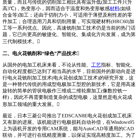
质量，而且与传统的切削加工相比具有温升低(加工工件只升
高3℃)，热变形小，因而适合于温度和热变形敏感
材料
(如镁
合金等)加工；还由于切削力小，可适用于薄壁及刚性差的零
件加工；合理选用刀具和切削用量，可实现硬材料(HRC60)加
工等一系列优点。因此，高速铣削加工技术仍是当前的热门话
题，它已向更高的敏捷化、智能化、集成化方向发展，成为第
三代制模技术。
二、电火花铣削和“绿色”产品技术

从国外的电加工机床来看，不论从性能、
工艺
指标、智能化、
自动化程度都已达到了相当高的水平，目前国外的新动向是进
行电火花铣削加工技术(电火花创成加工技术)的研究开发，这
是一种替代传统的用成型电极加工型腔的新技术，它是用高速
旋转的简单的管状电极作三维或二维轮廓加工(像数控铣一
样)，因此不再需要制造复杂的成型电极，这显然是电火花成
形加工领域的重大发展。
最近，日本三菱公司推出了EDSCAN8E电火花创成加工机床
又有新的进展。该机能进行电极损耗自动补偿，在Windows95
上为该机开发的专用CAM系统，能与AutoCAD等通用的CAD
联动，并可进行在线精度测量，以保证实现高精度加工。为了