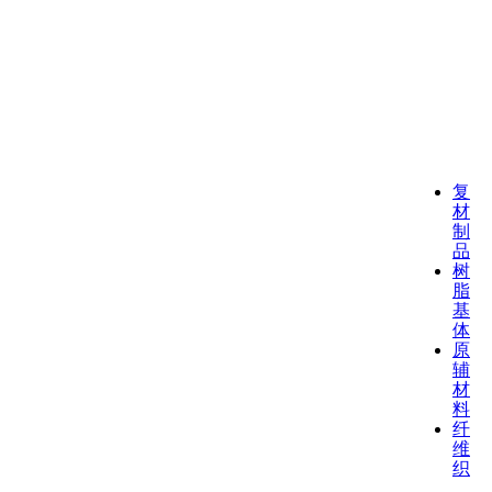
复
材
制
品
树
脂
基
体
原
辅
材
料
纤
维
织