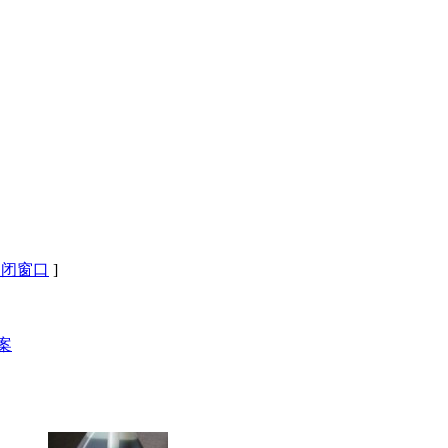
关闭窗口
]
案