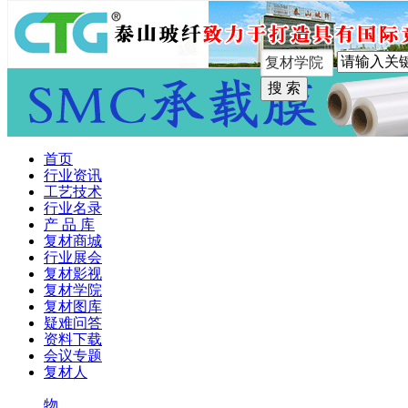
手机版
首页
行业资讯
工艺技术
行业名录
产 品 库
复材商城
行业展会
复材影视
复材学院
复材图库
疑难问答
资料下载
会议专题
复材人
物