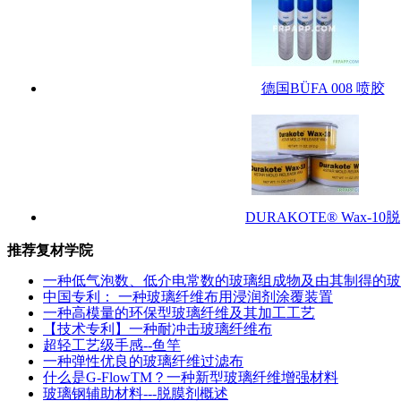
德国BÜFA 008 喷胶
DURAKOTE® Wax-10脱
推荐复材学院
一种低气泡数、低介电常数的玻璃组成物及由其制得的玻
中国专利： 一种玻璃纤维布用浸润剂涂覆装置
一种高模量的环保型玻璃纤维及其加工工艺
【技术专利】一种耐冲击玻璃纤维布
超轻工艺级手感--鱼竿
一种弹性优良的玻璃纤维过滤布
什么是G-FlowTM？一种新型玻璃纤维增​​强材料
玻璃钢辅助材料---脱膜剂概述