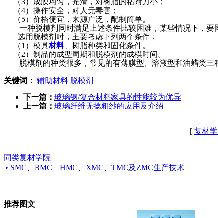
（3）成膜均匀，光滑，对树脂的粘附力小；
（4）操作安全，对人无毒害；
（5）价格便宜，来源广泛，配制简单。
一种脱模剂同时满足上述条件比较困难，某些情况下，要同
选用脱模剂时，主要考虑下列两个条件：
（1）模具
材料
、树脂种类和固化条件。
（2）制品的成型周期和脱模剂的成模时间。
脱模剂的种类很多，常见的有薄膜型、溶液型和油蜡类三
关键词：
辅助材料
脱模剂
下一篇：
玻璃钢/复合材料家具的性能较为优异
上一篇：
玻璃纤维无捻粗纱的应用及介绍
[
复材学
同类复材学院
• SMC、BMC、HMC、XMC、TMC及ZMC生产技术
推荐图文