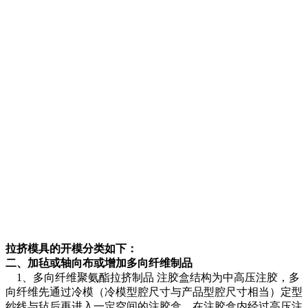
拉挤模具的开模分类如下：
二、加毡或轴向布或增加多向纤维制品
1、多向纤维聚氨酯拉挤制品 注胶盒结构为中高压注胶，多
向纤维先通过冷模（冷模型腔尺寸与产品型腔尺寸相当）定型
纱线与毡后再进入一定空间的注胶盒，在注胶盒内经过高压注