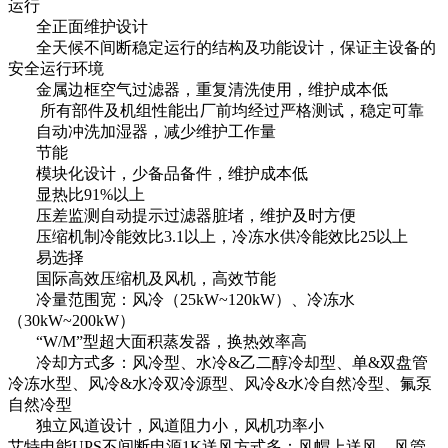
运行
全正面维护设计
全天候不间断稳定运行的结构及功能设计，保证主设备的
安全运行环境
金属边框空气过滤器，重复清洗使用，维护成本低
所有部件及机组性能出厂前均经过严格测试，稳定可靠
自动冲洗加湿器，减少维护工作量
节能
模块化设计，少备品备件，维护成本低
显热比91%以上
压差监测自动提示过滤器脏堵，维护及时方便
压缩机制冷能效比3.1以上，冷冻水供冷能效比25以上
易选择
国际高效压缩机及风机，高效节能
冷量范围宽：风冷（25kW~120kW）、冷冻水
（30kW~200kW）
“W/M”型超大面积蒸发器，换热效率高
冷却方式多：风冷型、水冷&乙二醇冷却型、单&双盘管
冷冻水型、风冷&水冷双冷源型、风冷&水冷自然冷型、氟泵
自然冷型
独立风道设计，风道阻力小，风机功率小
艾特电能UPS不间断电源1K送风方式多：风帽上送风、风管