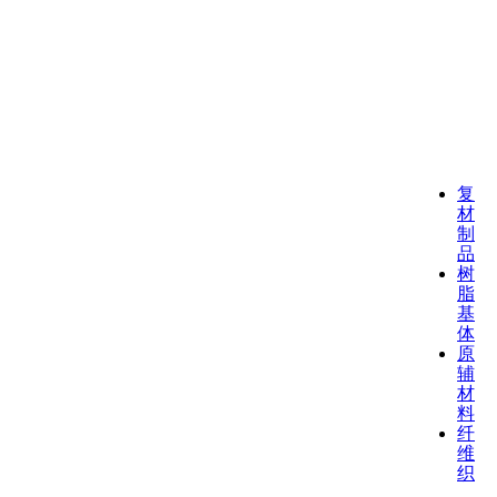
复
材
制
品
树
脂
基
体
原
辅
材
料
纤
维
织