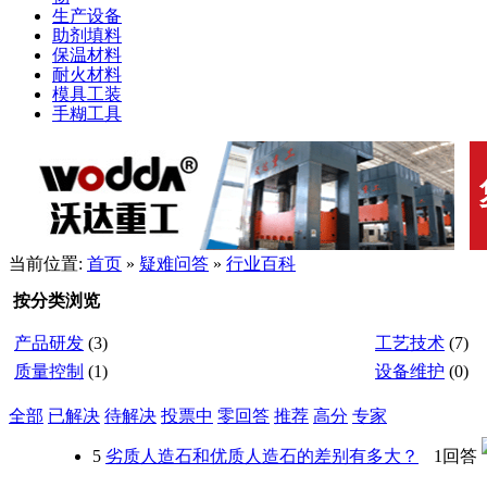
生产设备
助剂填料
保温材料
耐火材料
模具工装
手糊工具
当前位置:
首页
»
疑难问答
»
行业百科
按分类浏览
产品研发
(3)
工艺技术
(7)
质量控制
(1)
设备维护
(0)
全部
已解决
待解决
投票中
零回答
推荐
高分
专家
5
劣质人造石和优质人造石的差别有多大？
1回答