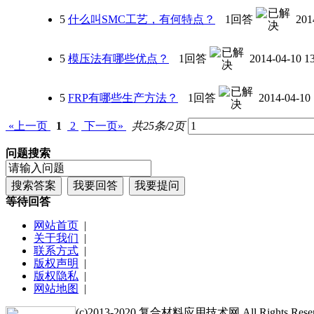
5
什么叫SMC工艺，有何特点？
1回答
201
5
模压法有哪些优点？
1回答
2014-04-10 1
5
FRP有哪些生产方法？
1回答
2014-04-10 
«上一页
1
2
下一页»
共25条/2页
问题搜索
等待回答
网站首页
|
关于我们
|
联系方式
|
版权声明
|
版权隐私
|
网站地图
|
(c)2013-2020 复合材料应用技术网 All Rights Reser