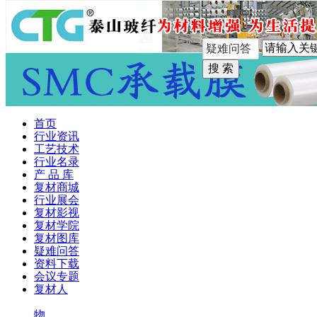
手机版
首页
行业资讯
工艺技术
行业名录
产 品 库
复材商城
行业展会
复材影视
复材学院
复材图库
疑难问答
资料下载
会议专题
复材人
物