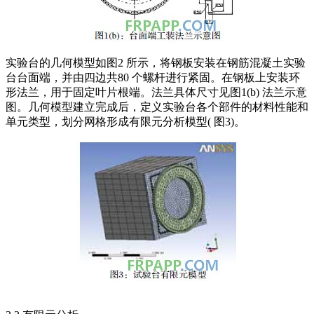
实验台的几何模型如图2 所示，将钢板安装在钢筋混凝土实验
台台面端，并由四边共80 个螺杆进行紧固。在钢板上安装环
形法兰，用于固定叶片根端。法兰具体尺寸见图1(b) 法兰示意
图。几何模型建立完成后，定义实验台各个部件的材料性能和
单元类型，划分网格形成有限元分析模型( 图3)。