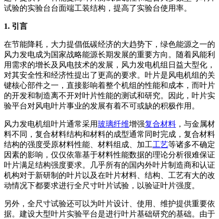
试验的实验台台面端工装结构，提高了实验台使用率。
1. 引言
在节能降耗，大力提倡低碳经济的大趋势下，绿色能源之一的
风力发电成为国家战略能源长期发展的重要方向。随着风能利
用需求的增长及风电技术的发展，风力发电机组日益大型化，
对其安全性和经济性提出了更高的要求。叶片是风电机组的关
键核心部件之一，直接影响着整个机组的性能和成本，而叶片
的开发和制造离不开对叶片性能的测试和研究。因此，叶片实
验平台对风电叶片事业的发展有着不可或缺的积极作用。
风力发电机组叶片通常采用
玻璃纤维
增强
复合材料
，与金属材
料不同，复合材料结构和材料的成型通常同时完成，复合材料
结构的强度受原材料性能、材料组成、加工
工艺
等诸多不确定
因素的影响，仅仅依靠基于材料性能数据的理论分析很难保证
叶片满足结构强度要求。几乎所有的国内外叶片制造商和认证
机构对于新研制的叶片以及在叶片材料、结构、工艺有大的改
动情况下都要求进行全尺寸叶片试验，以验证叶片强度。
另外，全尺寸试验还可以为叶片设计、使用、维护提供重要依
据。建设大型叶片实验平台是进行叶片基础研究的基础。由于