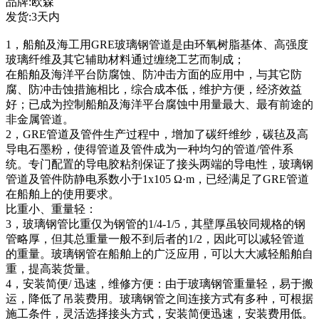
品牌:欧森
发货:3天内
1，船舶及海工用GRE玻璃钢管道是由环氧树脂基体、高强度
玻璃纤维及其它辅助材料通过缠绕工艺而制成；
在船舶及海洋平台防腐蚀、防冲击方面的应用中，与其它防
腐、防冲击蚀措施相比，综合成本低，维护方便，经济效益
好；已成为控制船舶及海洋平台腐蚀中用量最大、最有前途的
非金属管道。
2，GRE管道及管件生产过程中，增加了碳纤维纱，碳毡及高
导电石墨粉，使得管道及管件成为一种均匀的管道/管件系
统。专门配置的导电胶粘剂保证了接头两端的导电性，玻璃钢
管道及管件防静电系数小于1x105 Ω·m，已经满足了GRE管道
在船舶上的使用要求。
比重小、重量轻：
3，玻璃钢管比重仅为钢管的1/4-1/5，其壁厚虽较同规格的钢
管略厚，但其总重量一般不到后者的1/2，因此可以减轻管道
的重量。玻璃钢管在船舶上的广泛应用，可以大大减轻船舶自
重，提高装货量。
4，安装简便/ 迅速，维修方便：由于玻璃钢管重量轻，易于搬
运，降低了吊装费用。玻璃钢管之间连接方式有多种，可根据
施工条件，灵活选择接头方式，安装简便迅速，安装费用低。