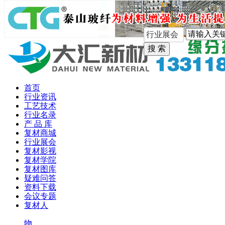
手机版
首页
行业资讯
工艺技术
行业名录
产 品 库
复材商城
行业展会
复材影视
复材学院
复材图库
疑难问答
资料下载
会议专题
复材人
物