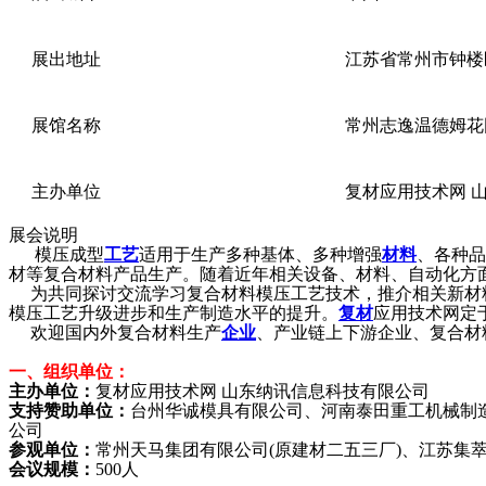
展出地址
江苏省常州市钟楼
展馆名称
常州志逸温德姆花
主办单位
复材应用技术网 
展会说明
模压成型
工艺
适用于生产多种基体、多种增强
材料
、各种品
材等复合材料产品生产。随着近年相关设备、材料、自动化方
为共同探讨交流学习复合材料模压工艺技术，推介相关新材料
模压工艺升级进步和生产制造水平的提升。
复材
应用技术网定于
欢迎国内外复合材料生产
企业
、产业链上下游企业、复合材
一、组织单位：
主办单位：
复材应用技术网 山东纳讯信息科技有限公司
支持赞助单位：
台州华诚模具有限公司、河南泰田重工机械制
公司
参观单位：
常州天马集团有限公司(原建材二五三厂)、江苏集
会议规模：
500人