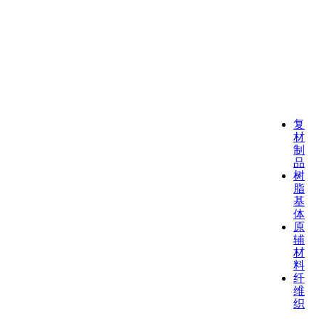
复
材
制
品
树
脂
基
体
原
辅
材
料
纤
维
织