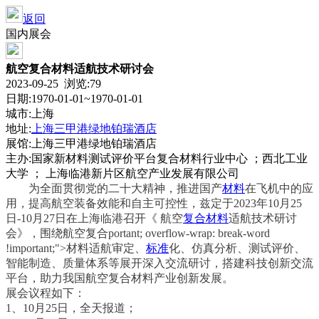
返回
国内展会
航空复合材料适航技术研讨会
2023-09-25 浏览:
79
日期:1970-01-01~1970-01-01
城市:上海
地址:
上海三甲港绿地铂瑞酒店
展馆:上海三甲港绿地铂瑞酒店
主办:国家新材料测试评价平台复合材料行业中心 ；西北工业
大学 ； 上海临港新片区航空产业发展有限公司
为全面贯彻党的二十大精神，推进国产
材料
在飞机中的应
用，提高航空装备效能和自主可控性，兹定于2023年10月25
日-10月27日在上海临港召开《 航空
复合材料
适航技术研讨
会》，围绕航空复合
portant; overflow-wrap: break-word
!im
portant;">材料适航审定、
标准
化、仿真分析、测试评价、
智能制造、质量体系等展开深入交流研讨，搭建科技创新交流
平台，助力我国航空复合材料产业创新发展。
展会议程如下：
1、10月25日，全天报道；