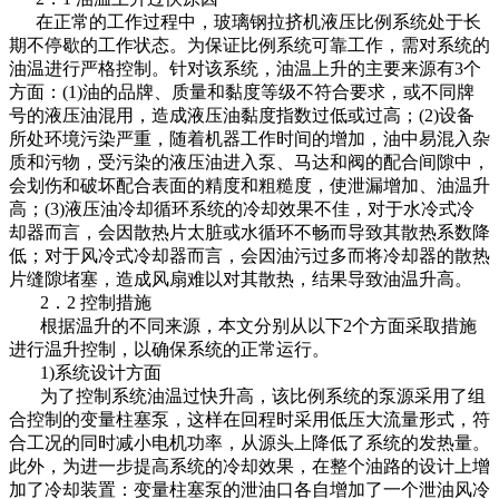
在正常的工作过程中，玻璃钢拉挤机液压比例系统处于长
期不停歇的工作状态。为保证比例系统可靠工作，需对系统的
油温进行严格控制。针对该系统，油温上升的主要来源有3个
方面：(1)油的品牌、质量和黏度等级不符合要求，或不同牌
号的液压油混用，造成液压油黏度指数过低或过高；(2)设备
所处环境污染严重，随着机器工作时间的增加，油中易混入杂
质和污物，受污染的液压油进入泵、马达和阀的配合间隙中，
会划伤和破坏配合表面的精度和粗糙度，使泄漏增加、油温升
高；(3)液压油冷却循环系统的冷却效果不佳，对于水冷式冷
却器而言，会因散热片太脏或水循环不畅而导致其散热系数降
低；对于风冷式冷却器而言，会因油污过多而将冷却器的散热
片缝隙堵塞，造成风扇难以对其散热，结果导致油温升高。
2．2 控制措施
根据温升的不同来源，本文分别从以下2个方面采取措施
进行温升控制，以确保系统的正常运行。
1)系统设计方面
为了控制系统油温过快升高，该比例系统的泵源采用了组
合控制的变量柱塞泵，这样在回程时采用低压大流量形式，符
合工况的同时减小电机功率，从源头上降低了系统的发热量。
此外，为进一步提高系统的冷却效果，在整个油路的设计上增
加了冷却装置：变量柱塞泵的泄油口各自增加了一个泄油风冷