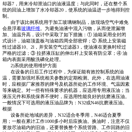
却器7，用来冷却泄油口的油液温度；与此同时，还在整个系
统的回油上增加了水冷却器20，使系统的油温进一步地得到控
制。
由于该比例系统用于加工玻璃钢制品，故现场空气中难免
会悬浮着
玻璃纤维
。为避免油液中混入污物，从而使泄漏增
加、油温升高，设计中采取了如下措施：① 油箱采用全封闭
式设计，油箱顶盖板与油箱四周全部密焊；② 系统上安装磁
性过滤器10、2l，并安装空气过滤器3，使油液在更换时经过
严格的过滤；③ 拉挤液压缸的伸出杆上安装有防尘罩；④ 油
箱内表面采用酸洗磷化处理。
2)系统的使用维护方面
在设备的日后工作过程中，为保证能有效控制系统的油
温，需要加强对系统相关参数的定期检测。此外，在选用油液
时，应根据厂家推荐的牌号及机器所处的工作环境、气温因素
等来确定。对一些有特殊要求的机器，应选用专用液压油；当
液压元件和系统保养不便时，应选用性能良好的抗磨液压油。
一般情况下可选用的液压油品牌为：N32或N46抗磨液压油。
根据
设备所处地域的差异，N32适合冬季用，N46适合夏季
用；一般在累计工作1000多小时后应换油。换油时，注意不仅
要放尽油箱内的旧油，还要替换整个系统管路、工作回路的旧