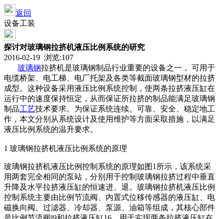
返回
设备工装
探讨对玻璃钢拉挤机液压比例系统的研究
2016-02-19 浏览:
107
玻璃钢
拉挤机是玻璃钢制品行业重要的设备之一， 可用于
电缆桥架、电工梯、电厂托架及各类等截面玻璃钢型材的拉挤
成型。这种设备采用液压比例系统控制，使两条拉挤液压缸在
运行中的速度保持恒定，从而保证所拉挤的制品能满足玻璃钢
制品
工艺
技术要求。为保证系统连续、可靠、安全、稳定地工
作，本文分别从系统设计及使用维护等方面采取措施，以满足
液压比例系统的温升要求。
1 玻璃钢拉挤机液压比例系统的原理
玻璃钢拉挤机液压比例控制系统的原理如图1所示，该系统采
用两套完全相同的泵站，分别用于控制玻璃钢拉挤过程中垂直
升降及水平拉挤液压缸的恒速进、退。玻璃钢拉挤机液压比例
控制系统主要由比例节流阀、内置式位移传感器的液压缸、电
磁换向阀、过滤器、冷却器、泵源、油箱等组成，其核心部件
是比例节流阀l9和拉挤液压缸16，用于实现两条拉挤液压缸在