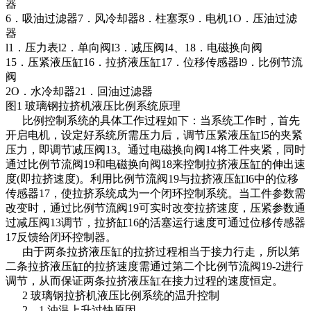
器
6．吸油过滤器7．风冷却器8．柱塞泵9．电机1O．压油过滤
器
l1．压力表l2．单向阀I3．减压阀I4、18．电磁换向阀
15．压紧液压缸16．拉挤液压缸17．位移传感器l9．比例节流
阀
2O．水冷却器21．回油过滤器
图1 玻璃钢拉挤机液压比例系统原理
比例控制系统的具体工作过程如下：当系统工作时，首先
开启电机，设定好系统所需压力后，调节压紧液压缸l5的夹紧
压力，即调节减压阀13。通过电磁换向阀14将工件夹紧，同时
通过比例节流阀19和电磁换向阀18来控制拉挤液压缸的伸出速
度(即拉挤速度)。利用比例节流阀19与拉挤液压缸l6中的位移
传感器17，使拉挤系统成为一个闭环控制系统。当工件参数需
改变时，通过比例节流阀19可实时改变拉挤速度，压紧参数通
过减压阀13调节，拉挤缸16的活塞运行速度可通过位移传感器
17反馈给闭环控制器。
由于两条拉挤液压缸的拉挤过程相当于接力行走，所以第
二条拉挤液压缸的拉挤速度需通过第二个比例节流阀19-2进行
调节，从而保证两条拉挤液压缸在接力过程的速度恒定。
2 玻璃钢拉挤机液压比例系统的温升控制
2．1 油温上升过快原因