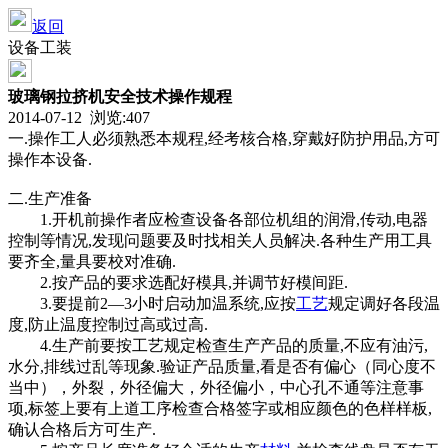
返回
设备工装
玻璃钢拉挤机安全技术操作规程
2014-07-12 浏览:
407
一.操作工人必须熟悉本规程,经考核合格,穿戴好防护用品,方可
操作本设备.
二.生产准备
1.开机前操作者应检查设备各部位机组的润滑,传动,电器
控制等情况,发现问题要及时找相关人员解决.各种生产用工具
要齐全,量具要校对准确.
2.按产品的要求选配好模具,并调节好模间距.
3.要提前2—3小时启动加温系统,应按
工艺
规定调好各段温
度,防止温度控制过高或过高.
4.生产前要按工艺规定检查生产产品的质量,不应有油污,
水分,排线过乱等现象.验证产品质量,看是否有偏心（同心度不
当中），外裂，外径偏大，外径偏小，中心孔不通等注意事
项,标签上要有上道工序检查合格签字或相应颜色的色样样板,
确认合格后方可生产.