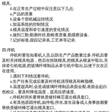
模具。
6.在正常生产过程中应注意以下几点:
a.产品的质量
b.设备个部机械运转情况
c.加温系统的控制情况
d.模具温度和牵引速度的变化情况
e.做到三勤:勤测外径,勤检查质量,勤观察设备.
7.记好标签,跟踪记录表,工艺单等记录.
四.停机
停机时要告知看机人员,以防生产产品数量过多.停机后要
及时关掉模具电源，然后在拆除模具,把模具从模桌中取出,关
掉牵引机电源,把玻璃纤维制品从牵引机中取出,以便下次在正
在使用。
1.遇到下列情况要停机:
a.生产任务完成后要及时停机清理模具和树脂槽。
b.温度超高时,会造成玻璃纤维制品表面会裂,表面会起白
色粉尘，要及时降低温度，提高拉挤速度。
c.停机时间长要将铁质镀锌棒芯退出模具套口。
d.有其他原因停机,如停电,停水,发生设备或人身事故都要
将铁质镀锌棒芯退出模具套口。