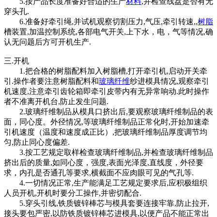
5.按产品长度准备好合适的生产
材料
,并检查线盘是否有无
穿头孔.
6.准备好牵引绳,并试机观察切割压力,气压,牵引转速,,
树脂
槽装置,加温控制系统,各部电气开关,上下水，电，气等情况,确
认无问题后方可开机生产.
三.开机
1.把合格的树脂配料加入树脂槽,打开牵引机,启动开关牵
引.操作者要注意树脂配料和
玻璃纤维
纱进模具情况,观察牵引
机速度,注意牵引齿轮箱即牵引皮带内有无异常响动.此时操作
者不准离开机台,防止发生问题.
2.玻璃纤维制品从模具口挤出后,要观察玻璃纤维制品的表
面，同心度。外径情况,等玻璃纤维制品正常化时,开始加速牵
引机速度（温度和速度成正比）,把玻璃纤维制品厚度调节均
匀,防止同心度偏差.
3.按工艺规定取样检查玻璃纤维制品,并检查玻璃纤维制品
挤出后的质量,如同心度，强度,表面光泽度,直线度，外径要
求，内孔是否通孔等要求,横截面不应肉眼可见的气孔等.
4.一切情况正常,生产能满足工艺规定要求后,应积极组织
人员开机,开机时要分工操作,并密切配合.
5.穿头引线,铁质镀锌棒芯与模具套要连接牢靠,防止拉开,
接头要包严密,以防铁质镀锌棒芯进模具,以便产品不能正常出