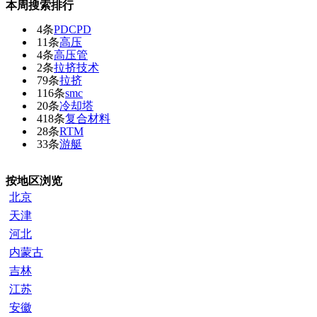
本周搜索排行
4条
PDCPD
11条
高压
4条
高压管
2条
拉挤技术
79条
拉挤
116条
smc
20条
冷却塔
418条
复合材料
28条
RTM
33条
游艇
按地区浏览
北京
天津
河北
内蒙古
吉林
江苏
安徽