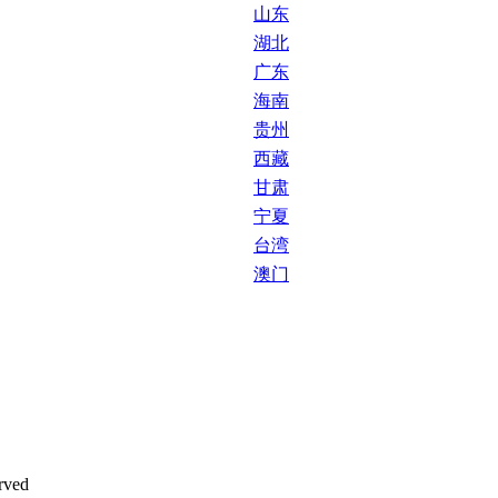
山东
湖北
广东
海南
贵州
西藏
甘肃
宁夏
台湾
澳门
ved