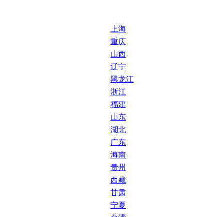
上海
重庆
山西
辽宁
黑龙江
浙江
福建
山东
湖北
广东
海南
贵州
西藏
甘肃
宁夏