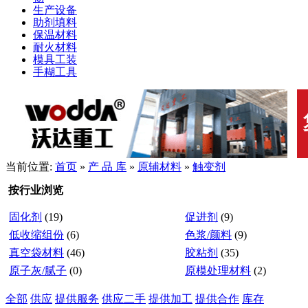
生产设备
助剂填料
保温材料
耐火材料
模具工装
手糊工具
当前位置:
首页
»
产 品 库
»
原辅材料
»
触变剂
按行业浏览
固化剂
(19)
促进剂
(9)
低收缩组份
(6)
色浆/颜料
(9)
真空袋材料
(46)
胶粘剂
(35)
原子灰/腻子
(0)
原模处理材料
(2)
全部
供应
提供服务
供应二手
提供加工
提供合作
库存