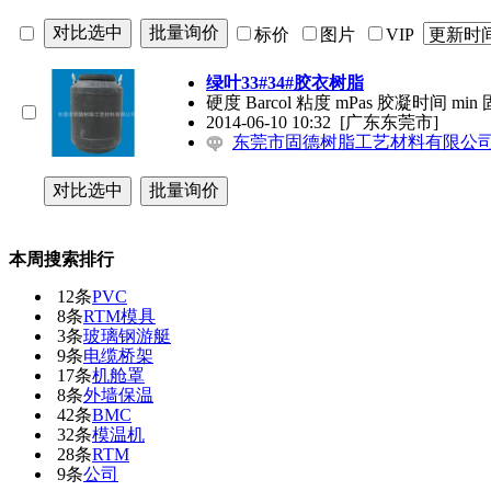
标价
图片
VIP
绿叶33#34#胶衣树脂
硬度 Barcol 粘度 mPas 胶凝时间 mi
2014-06-10 10:32
[广东东莞市]
东莞市固德树脂工艺材料有限公
本周搜索排行
12条
PVC
8条
RTM模具
3条
玻璃钢游艇
9条
电缆桥架
17条
机舱罩
8条
外墙保温
42条
BMC
32条
模温机
28条
RTM
9条
公司