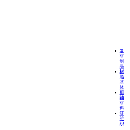
复
材
制
品
树
脂
基
体
原
辅
材
料
纤
维
织