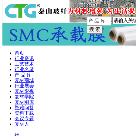
手机版
首页
行业资讯
工艺技术
行业名录
产 品 库
复材商城
行业展会
复材影视
复材学院
复材图库
疑难问答
资料下载
会议专题
复材人
物