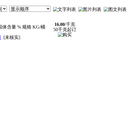
16.00
/千克
n 固体含量 % 规格 KG/桶
50千克起订
司
[未核实]