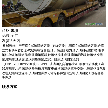
价格:未填
品牌:宇广
发货:3天内
机械缠绕生产平底立式玻璃钢容器（
FRP
容器）
,
圆底立式玻璃钢容器
,
锥底
立式玻璃钢容器
,
卧式玻璃钢容器
,
圆形、椭圆形或方形玻璃钢运输贮槽
,
玻璃
钢贮存罐
,
玻璃钢储罐
,
玻璃钢桶罐
,
玻璃钢搅拌罐
,
玻璃钢反应罐
,
玻璃钢发酵
罐
,
玻璃钢过滤罐
,
玻璃钢酸洗罐
,
立式、卧式玻璃钢复合罐
（
FRP/PVC,FRP/PVDF
或
FRP/PP
）
,
玻璃钢复合运输槽罐
,
玻璃钢防腐化工容
器
,
玻璃钢水箱
,
玻璃钢酸洗槽
,
玻璃钢电解槽
,
玻璃钢离子交换柱
,
玻璃钢废气吸
收塔
,
玻璃钢洗涤塔
,
玻璃钢酸雾净化塔等各种型号规格玻璃钢化工设备容器
类产品。
联系方式