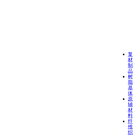
复
材
制
品
树
脂
基
体
原
辅
材
料
纤
维
织