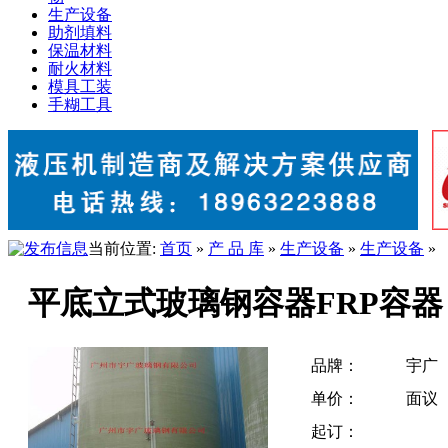
生产设备
助剂填料
保温材料
耐火材料
模具工装
手糊工具
当前位置:
首页
»
产 品 库
»
生产设备
»
生产设备
»
平底立式玻璃钢容器FRP容器
品牌：
宇广
单价：
面议
起订：