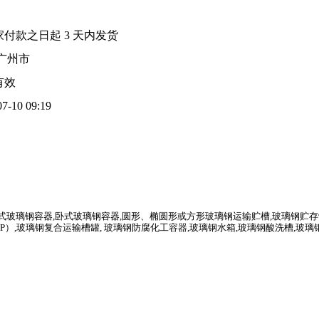
家付款之日起
3
天内发货
广州市
有效
07-10 09:19
式玻璃钢容器
,
卧式玻璃钢容器
,
圆形、椭圆形或方形玻璃钢运输贮槽
,
玻璃钢贮存
PP
）
,
玻璃钢复合运输槽罐
,
玻璃钢防腐化工容器
,
玻璃钢水箱
,
玻璃钢酸洗槽
,
玻璃