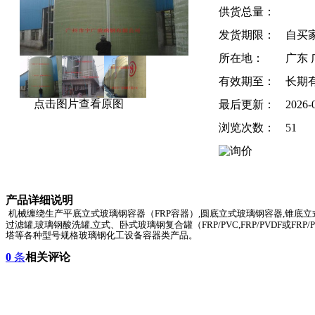
供货总量：
发货期限：
自买
所在地：
广东 
有效期至：
长期
点击图片查看原图
最后更新：
2026-
浏览次数：
51
产品详细说明
机械缠绕生产平底立式玻璃钢容器（
FRP
容器）
,
圆底立式玻璃钢容器
,
锥底立
过滤罐
,
玻璃钢酸洗罐
,
立式、卧式玻璃钢复合罐（
FRP/PVC,FRP/PVDF
或
FRP/
塔等各种型号规格玻璃钢化工设备容器类产品。
0
条
相关评论