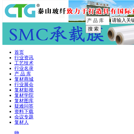
手机版
首页
行业资讯
工艺技术
行业名录
产 品 库
复材商城
行业展会
复材影视
复材学院
复材图库
疑难问答
资料下载
会议专题
复材人
物