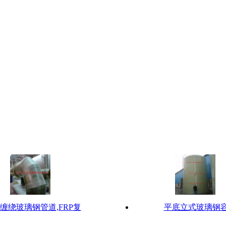
缠绕玻璃钢管道,FRP复
平底立式玻璃钢容