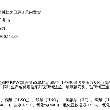
家付款之日起
3
天内发货
广州市
有效
08-02 14:39
(
如
FRP/PVC
复合管
):0.6MPa,1.0MPa,1.6MPa
等各类压力及刚度等
。同时生产各种规格系列玻璃钢法兰、玻璃钢弯头、玻璃钢三通
）、硫酸（
H
SO
）、硝酸（
HNO
）、氢氟酸（
HF
）、磷酸（
H
2
4
3
aClO)
、盐水
(NaCl)
、氯化钠
(NaCl)
、氯化亚铁溶液
(FeCl
)
、氯化
2