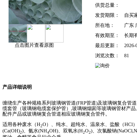
供货总量：
发货期限：
自买
所在地：
广东 
有效期至：
长期
点击图片查看原图
最后更新：
2026-
浏览次数：
81
产品详细说明
缠绕生产各种规格系列玻璃钢管道
(FRP
管道
)
及玻璃钢复合管道
缆套管（玻璃钢电缆套保护管）
,
玻璃钢烟囱等玻璃钢管材产品
配件产品或玻璃钢复合管道相应玻璃钢复合管件。
适用各种废水（
H
O
）、纯水、超纯水、温泉水、盐酸（
HCl
2
(Ca(OH)
)
、氨水
(NH
OH)
、双氧水
(H
O
)
、次氯酸钠
(NaOCl,N
2
4
2
2