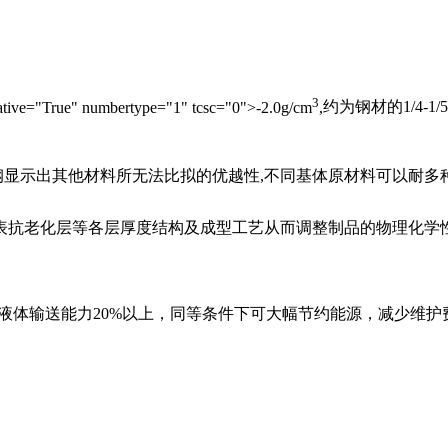
3
ative="True" numbertype="1" tcsc="0">-2.0g
/cm
,
约为钢材的
1/4-1/5
钢显示出其他材料所无法比拟的优越性
,
不同基体原材料可以耐多
抗老化层等各层厚度结构及成型工艺从而调整制品的物理化学
液体输送能力
20%
以上，同等条件下可大幅节约能源，减少维护