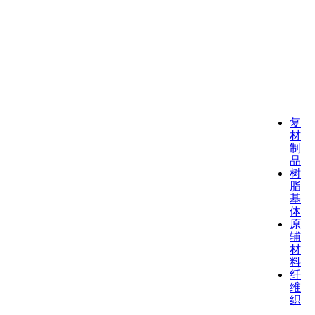
复
材
制
品
树
脂
基
体
原
辅
材
料
纤
维
织