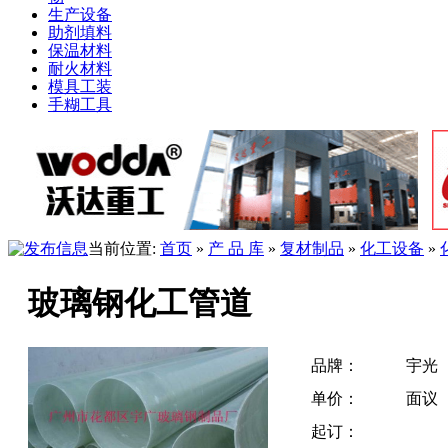
生产设备
助剂填料
保温材料
耐火材料
模具工装
手糊工具
当前位置:
首页
»
产 品 库
»
复材制品
»
化工设备
»
玻璃钢化工管道
品牌：
宇光
单价：
面议
起订：