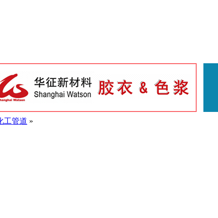
化工管道
»