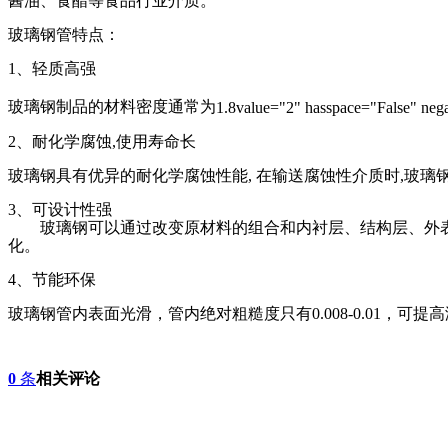
酱油、食醋等食品行业介质。
玻璃钢管特点：
1
、轻质高强
玻璃钢制品的材料密度通常为
1.8
value="2" hasspace="False" neg
2
、耐化学腐蚀
,
使用寿命长
玻璃钢具有优异的耐化学腐蚀性能
,
在输送腐蚀性介质时
,
玻璃
3
、可设计性强
玻璃钢可以通过改变原材料的组合和内衬层、结构层、外表
化。
4
、节能环保
玻璃钢管内表面光滑，管内绝对粗糙度只有
0.008-0.01
，可提高
0
条
相关评论