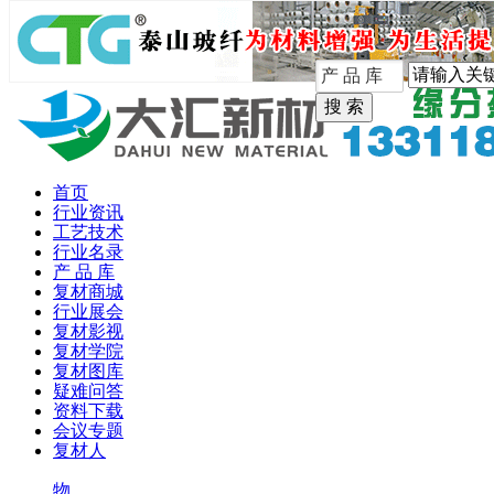
手机版
首页
行业资讯
工艺技术
行业名录
产 品 库
复材商城
行业展会
复材影视
复材学院
复材图库
疑难问答
资料下载
会议专题
复材人
物