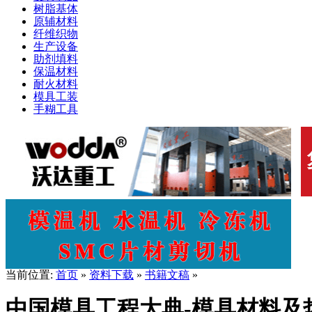
树脂基体
原辅材料
纤维织物
生产设备
助剂填料
保温材料
耐火材料
模具工装
手糊工具
当前位置:
首页
»
资料下载
»
书籍文稿
»
中国模具工程大典-模具材料及