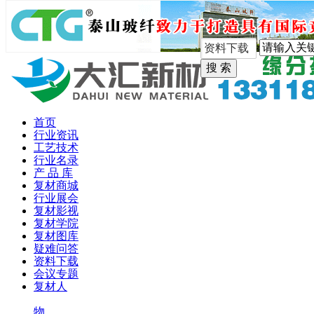
手机版
首页
行业资讯
工艺技术
行业名录
产 品 库
复材商城
行业展会
复材影视
复材学院
复材图库
疑难问答
资料下载
会议专题
复材人
物