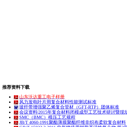
推荐资料下载
山东沃达重工电子样册
风力发电叶片用复合材料性能测试标准
玻纤带增强聚乙烯复合管材（GFT-RTP）团体标准
会议资料|2015年复合材料闭模成型工艺技术研讨暨现
SMC（BMC）模压工艺规程
JB/T 4060-1991聚酯薄膜聚酯纤维非织布柔软复合材料