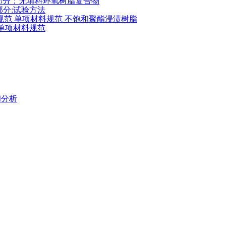
物 第3部分：无填料环氧树脂复合物
2部分:试验方法
复合物规范 单项材料规范 不饱和聚酯浸渍树脂
分：单项材料规范
和分析