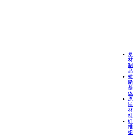
复
材
制
品
树
脂
基
体
原
辅
材
料
纤
维
织