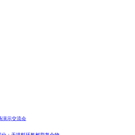
场演示交流会
物 第3部分：无填料环氧树脂复合物