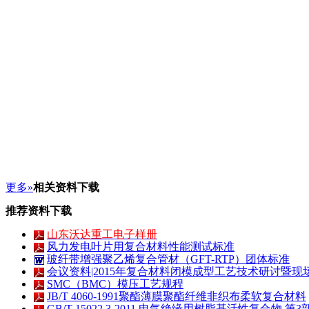
更多»
相关资料下载
推荐资料下载
山东沃达重工电子样册
风力发电叶片用复合材料性能测试标准
玻纤带增强聚乙烯复合管材（GFT-RTP）团体标准
会议资料|2015年复合材料闭模成型工艺技术研讨暨现
SMC（BMC）模压工艺规程
JB/T 4060-1991聚酯薄膜聚酯纤维非织布柔软复合材料
GB/T 15022.3-2011 电气绝缘用树脂基活性复合