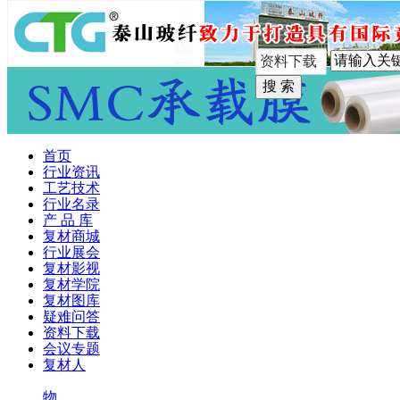
手机版
首页
行业资讯
工艺技术
行业名录
产 品 库
复材商城
行业展会
复材影视
复材学院
复材图库
疑难问答
资料下载
会议专题
复材人
物