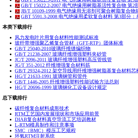
GB/T 15022.2-2007 电气绝缘用树脂基活性复合物 第
JB/T 10109-1999 电气绝缘用无溶剂可聚合树脂
GBT 5591.3-2008 电气绝缘用柔软复合材料 第3部
本类下载排行
风力发电叶片用复合材料性能测试标准
玻纤带增强聚乙烯复合管材（GFT-RTP）团体标准
GB/T 25040-2010玻璃纤维缝编织物
GB/T 21238-2007 玻璃纤维增强塑料夹砂管
JC/T 2096-2011 玻璃纤维增强塑料高压管线管
JG/T 351-2012 纤维增强复合材料筋
GB/T 29324-2012 架空导线用纤维增强树脂基复合材料芯
HG/T 21633-1991 玻璃钢管和管件
GB/T 1446-2005 纤维增强塑料性能试验方法总则
HG/T 20696-1999 玻璃钢化工设备设计规定
总下载排行
碳纤维复合材料成形技术
RTM工艺国内发展现状和市场应用前景
DIAB复合材料真空导流工艺培训教材
L-RTM模具制作和注意事项
SMC（BMC）模压工艺规程
环氧RTM注射系统