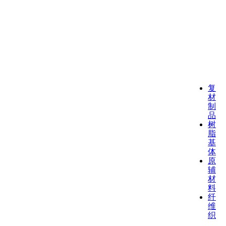
复
材
制
品
树
脂
基
体
原
辅
材
料
纤
维
织