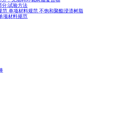
2部分:试验方法
复合物规范 单项材料规范 不饱和聚酯浸渍树脂
分：单项材料规范
棒