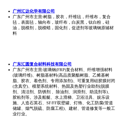
广州汇达化学有限公司
广东广州市
主营:树脂，胶衣，纤维毡，纤维布，复合
毡，表面毡，轴向布，玻纤布，白炭黑，钛白粉，硅
油，脱模剂，脱模蜡，固化剂，促进剂等玻璃钢原辅材
料
广东汇圆复合材料科技有限公司
广东广州市
主营:玻璃钢(FRP)复合材料、纤维增强材料
(玻璃纤维)、树脂基材料(高品质聚酯树脂、乙烯基树
脂、胶衣、着色剂、专用添加剂)、可重复用硅胶膜封闭
(含真空)、模塑系统材料、热固及热塑行业助剂(脱膜
剂、清洁剂、防锈剂 、除油剂、润滑剂、助流剂等)、
胶粘剂等。涉及船艇、水上滑梯、卫浴洁具、娱乐设
施、人造石英石、SF/FF双壁罐、灯饰、化工防腐(管道
储罐、烟气脱硫、防腐工程)、建材、管道修复等一般工
业行业。