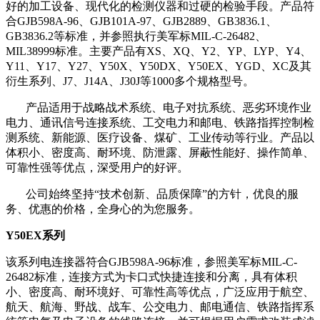
好的加工设备、现代化的检测仪器和过硬的检验手段。产品符
合GJB598A-96、GJB101A-97、GJB2889、GB3836.1、
GB3836.2等标准，并参照执行美军标MIL-C-26482、
MIL38999标准。主要产品有XS、XQ、Y2、YP、LYP、Y4、
Y11、Y17、Y27、Y50X、Y50DX、Y50EX、YGD、XC及其
衍生系列、J7、J14A、J30J等1000多个规格型号。
产品适用于战略战术系统、电子对抗系统、恶劣环境作业
电力、通讯信号连接系统、工交电力和邮电、铁路指挥控制检
测系统、新能源、医疗设备、煤矿、工业传动等行业。产品以
体积小、密度高、耐环境、防泄露、屏蔽性能好、操作简单、
可靠性强等优点，深受用户的好评。
公司始终坚持“技术创新、品质保障”的方针，优良的服
务、优惠的价格，全身心的为您服务。
Y50EX系列
该系列电连接器符合GJB598A-96标准，参照美军标MIL-C-
26482标准，连接方式为卡口式快捷连接和分离，具有体积
小、密度高、耐环境好、可靠性高等优点，广泛应用于航空、
航天、航海、野战、战车、公交电力、邮电通信、铁路指挥系