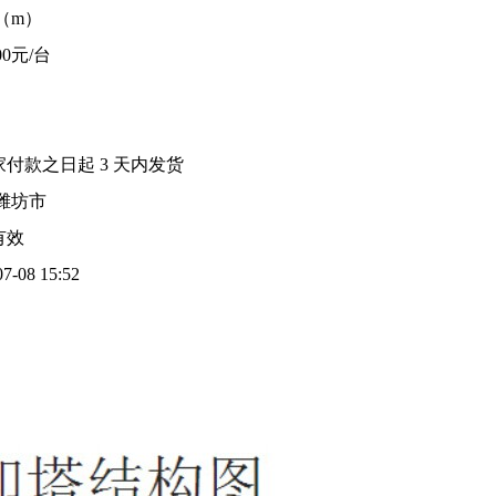
2（m）
.00元/台
家付款之日起
3
天内发货
潍坊市
有效
07-08 15:52