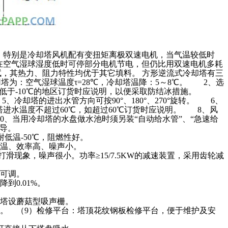
，特别是冷却塔风机配有变扭矩离极双速电机，当气温较低时
然在空气湿球湿度低时可停部分电机节电，但仍比用双速电机多耗
试，其热力、阻力特性均优于其它填料。 方形逆流式冷却塔有三
为：空气湿球温度τ=28℃，冷却塔温降：5～8℃。 2、选
气温低于-10℃的地区订货时应说明，以便采取防结冰措施。
、冷却塔的进出水管方向可按90°、180°、270°旋转。 6、
进水温度不超过60℃，如超过60℃订货时应说明。 8、风
、当用冷却塔的水盘做水池时须另装“自动给水管”、“急速给
技术指导。
，耐低温-50℃，阻燃性好。
耐高温、效率高、噪声小。
滑现象，噪声很小。功率≥15/7.5KW的减速装置，采用齿轮减
片角度可调。
降到0.01%。
于小塔设蘑菇型吸声栅。
。 （9）检修平台：塔顶花纹钢板检修平台，便于维护及安