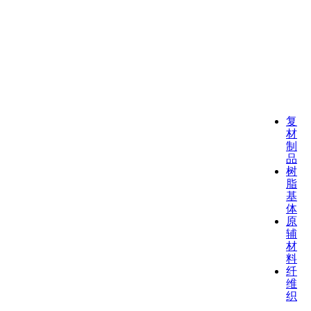
复
材
制
品
树
脂
基
体
原
辅
材
料
纤
维
织