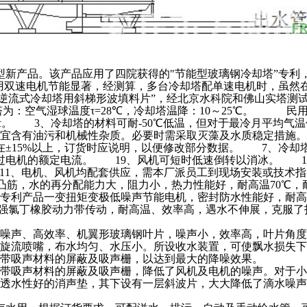
新产品。该产品应用了四院获得的"节能型玻璃钢冷却塔”专利
。此外用双速电机节能显著，经测算，多台冷却塔配单速电机时，虽
形逆流式冷却塔用斜梯形波填料片”，经北京水科院和佛山实塔测
：空气湿球温度τ=28℃，冷却塔温降：10～25℃。 民用塔
温度τ。 3、冷却塔的材料可耐-50℃低温，但对于最冷月平均
不宜含有油污和机械性杂质。必要时需采取灭藻及水质稳定措施。 5
±15%以上，订货时应说明，以便修改部分数据。 7、冷却塔
电机的额定电流。 19、风机可短时低速倒转以消冰。 10
计。 11、电机、风机均配套供应，需本厂派员工到现场安装或
了凸筋，水的再分配能力大，阻力小，热力性能好，耐高温70℃
四院专利产品一变扭矩变极低噪声节能电机，密封防水性能好，
维增强氯丁橡胶动力带传动，耐高温、效率高，遇水不伸展，克服了打
的低噪声、高效率、机翼形玻璃钢叶片，噪声小，效率高，叶
单旋流喷嘴，布水均匀、水压小。所设收水装置，可使飘水损失下
装了带吸声材料的屏蔽及吸声栅，以达到最大的降噪效果。
装了带吸声材料的屏蔽及吸声栅，降低了风机及电机的噪声。对
了透水性好的消声垫，其下设有一层斜波片，大大降低了滴水噪声