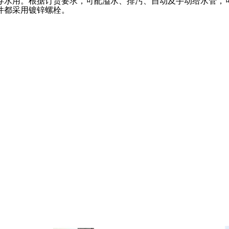
供存水用。根据订货要求，可配溢水、排污、自动及手动给水
件都采用镀锌螺栓。