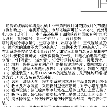
逆流式玻璃冷却塔是机械工业部第四设计研究院设计的节能型
（例如晚上），电机开低速，冷却塔噪声可低3-5dB(A)
电40%（以年计）。本产品还应用了四院获得的国家专利“方
大系列、九种型号、九十个产品： 1、设计参数： 工业塔为
塔时需知冷却水量Q，进塔水温t1，出塔水温t2，空气湿球
4、循环水的浊度不大于50毫克/升，短期不大于100毫克/升。
布水系统是按名义水流量设计的，如实际水量与名义水量相差在
机叶片安装角度可调，但要保持角度一致。且电机的电流不超过
水管”、“排污管”、“溢水管”、订货时须特别提出，费用另
（1）填料：采用四院专利产品--斜梯形波填料片，横向增加
（2）电机：清华大学电机系设计，由营孟津电机厂制造的
（3）减速装置：功率≤11/5.5KW的减速装置，采用涤纶纤
速方式，电机安装在风筒外部。
（4）风机：清华大学工程力学系根据本系列产品参数设计
（5）收水及布水装置：采用反射型低压喷嘴，对于小塔采用
（6）吸声设施：超低噪声型冷却塔在上塔体出风口上面安
（7）吸声设施：超低噪声型冷却塔在上塔体出风口上面安
（8）滴水降噪垫：对低噪声及超低噪声型冷却塔，专门设计
装。