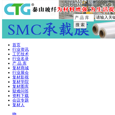
手机版
首页
行业资讯
工艺技术
行业名录
产 品 库
复材商城
行业展会
复材影视
复材学院
复材图库
疑难问答
资料下载
会议专题
复材人
物