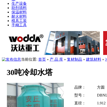
生产设备
助剂填料
保温材料
耐火材料
模具工装
手糊工具
当前位置:
首页
»
产 品 库
»
复材制品
»
建筑材料
»
30吨冷却水塔
品牌：
方圆
型号：
DBNL
直径：
1.91