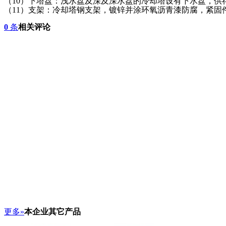
（10）下塔盘：浅水盘及深及深水盘的冷却塔设有下水盘，
（11）支架：冷却塔钢支架，镀锌并涂环氧沥青漆防腐，紧固
0
条
相关评论
更多»
本企业其它产品