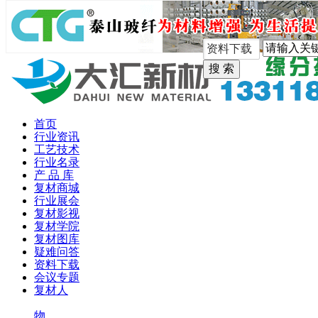
手机版
首页
行业资讯
工艺技术
行业名录
产 品 库
复材商城
行业展会
复材影视
复材学院
复材图库
疑难问答
资料下载
会议专题
复材人
物