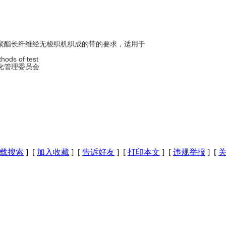
了对由聚酯长纤维经无梭织机织成的带的要求，适用于
thods of test
化管理委员会
载搜索
] [
加入收藏
] [
告诉好友
] [
打印本文
] [
违规举报
] [