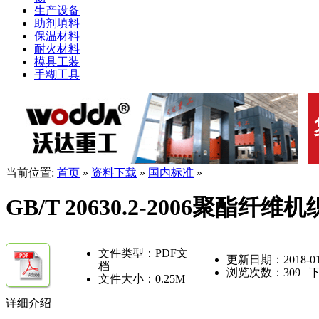
生产设备
助剂填料
保温材料
耐火材料
模具工装
手糊工具
当前位置:
首页
»
资料下载
»
国内标准
»
GB/T 20630.2-2006聚
文件类型：PDF文
更新日期：2018-01
档
浏览次数：
309
下
文件大小：0.25M
详细介绍