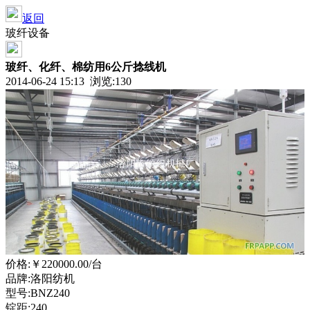
返回
玻纤设备
玻纤、化纤、棉纺用6公斤捻线机
2014-06-24 15:13 浏览:
130
价格:
￥220000.00
/台
品牌:洛阳纺机
型号:BNZ240
锭距:240