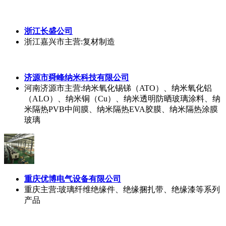
四川川都实运科技有限公司
四川成都市
主营:UPS电源；蓄电池；电池柜；精密空
调；稳压器；机柜；微模块冷通道
成都市恒置源科技有限公司
四川
主营:研发、销售及网上销售、安装：隔音、节能、
保温材料、门窗、玻璃幕墙、空气净化设备、水处理设
备；水污染治理服务；大气污染治理服务；对新材料的
技术推广服务；钢结构工程；研发、销售及网上销售：
五金交电、电子产品、仪器仪表、环保设备、建筑材料
（不含危险化学品）、家用电器、针纺织品、家居用
品、家具；互联网信息技术服务；广告设计、制作、发
布、代理；室内外装饰装修工程；电子与智能化工程；
销售及网上销售、安装、设计：智能设备；组织策划文
化各类艺术交流活动；空调系统工程设计、安装；环保
工程设计、施工；货物进出口及