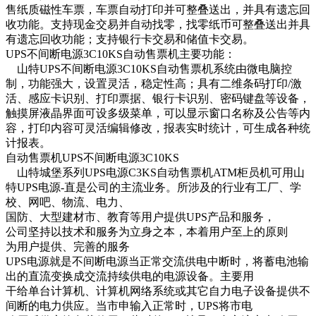
售纸质磁性车票，车票自动打印并可整叠送出，并具有遗忘回
收功能。支持现金交易并自动找零，找零纸币可整叠送出并具
有遗忘回收功能；支持银行卡交易和储值卡交易。
UPS不间断电源3C10KS自动售票机主要功能：
山特UPS不间断电源3C10KS自动售票机系统由微电脑控
制，功能强大，设置灵活，稳定性高；具有二维条码打印/激
活、感应卡识别、打印票据、银行卡识别、密码键盘等设备，
触摸屏液晶界面可设多级菜单，可以显示窗口名称及公告等内
容，打印内容可灵活编辑修改，报表实时统计，可生成各种统
计报表。
自动售票机UPS不间断电源3C10KS
山特城堡系列UPS电源C3KS自动售票机ATM柜员机可用山
特UPS电源-直是公司的主流业务。所涉及的行业有工厂、学
校、网吧、物流、电力、
国防、大型建材市、教育等用户提供UPS产品和服务，
公司坚持以技术和服务为立身之本，本着用户至上的原则
为用户提供、完善的服务
UPS电源就是不间断电源当正常交流供电中断时，将蓄电池输
出的直流变换成交流持续供电的电源设备。主要用
干给单台计算机、计算机网络系统或其它自力电子设备提供不
间断的电力供应。当市申输入正常时，UPS将市电