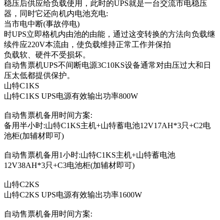
稳压后供应给负载使用，此时的UPS就是一台交流市电稳压
器，同时它还向机内电池充电:
当市电中断(事故停电)
时UPS立即格机内由池的由能，通过这变转换的方法向负载继
续件应220V本流由，使负载维持正常工作并保拍
负载软、硬件不受损坏。
自动售票机UPS不间断电源3C10KS设备通常对由压过大和日
压太低都提供保护。
山特C1KS
山特C1KS UPS电源有效输出功率800W
自动售票机备用时间方案:
备用半小时:山特C1KS主机+山特蓄电池12V17AH*3只+C2电
池柜(加辅材即可)
自动售票机备用1小时:山特C1KS主机+山特蓄电池
12V38AH*3只+C3电池柜(加辅材即可)
山特C2KS
山特C2KS UPS电源有效输出功率1600W
自动售票机备用时间方案: