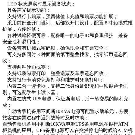
LED 状态屏实时显示设备状态；
具备声光提示功能；
支持银行卡购票，预留储值卡充值和购票功能扩展；
采用前部全开门设计，后部双开门设计，配置 8 寸触摸式维
护屏，方便维修；
各种钱箱轻便可靠，配备唯一的电子ID和多重保护，兼备
安全性和易用性；
设备带有机械式密码锁，确保现金和车票安全；
可支持多同时 3 种面额的纸币整叠找零、找零纸币遗忘回
收；
支持两种硬币找零；
支持纸质磁票打印、整叠送票及车票遗忘回收；
支持银行卡消费凭条打印和维护时凭条打印；
内置二合一读卡器，支持二代身份证识读和中铁银通卡识
别，可选配学生卡读卡器；
内置在线式 UPS电源，保证断电后，后一笔交易的顺利完
成；
自动售票机备用不间断10KVA电源可配置求助单元，方便
旅客在购票过程中遇到故障时及时求助；
自动售票机备用不间断10KVA电源UPS备用电源在银行ATM
柜员机的应用。UPS备用电源可以在突然停电的时候给ATM机