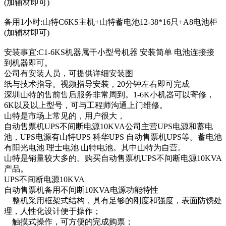
(加辅材即可)
备用1小时:山特C6KS主机+山特蓄电池12-38*16只+A8电池柜
(加辅材即可)
安装事宜:C1-6KS机器属干小型号机器 安装简单 电池连接接
到机器即可。
公司有安装人员，可提供详细安装图
纸与技术指导。视频指导安装，20分钟左右即可完成
深圳山特的售前售后服务非常周到。1-6K小机器可以寄修，
6K以及以上型号，可与工程师沟通上门维修。
山特是市场上常见的，用户很大，
自动售票机UPS不间断电源10KVA公司主营UPS电源和蓄电
池，UPS电源有山特UPS 科华UPS 自动售票机UPS等。蓄电池
有阳光电池 理士电池 山特电池。其中山特为自营。
山特是销量较大多的。购买自动售票机UPS不间断电源10KVA
产品。
UPS不间断电源10KVA
自动售票机备用不间断10KVA电源功能特性
整机采用框架式结构，具有足够的刚度和强度，表面防锈处
理，人性化设计便于操作；
触摸式操作，可方便的完成购票；