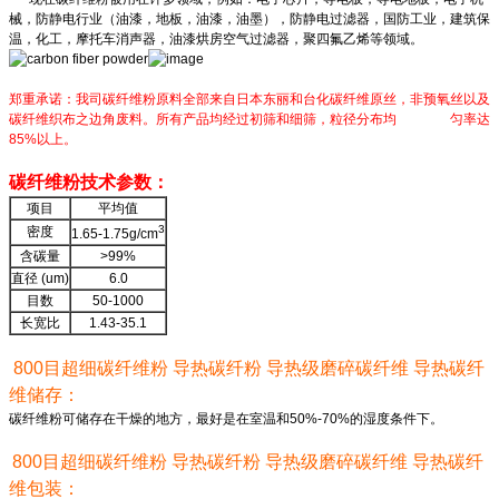
械，防静电行业（油漆，地板，油漆，油墨），防静电过滤器，国防工业，建筑保
温，化工，摩托车消声器，油漆烘房空气过滤器，聚四氟乙烯等领域。
郑重承诺：我司碳纤维粉原料全部来自日本东丽和台化碳纤维原丝，非预氧丝以及
碳纤维织布之边角废料。所有产品均经过初筛和细筛，粒径分布均 匀率达
85%以上。
碳纤维粉技术参数：
项目
平均值
3
密度
1.65-1.75g/cm
含碳量
>99%
直径 (um)
6.0
目数
50-1000
长宽比
1.43-35.1
800目超细碳纤维粉 导热碳纤粉 导热级磨碎碳纤维 导热碳纤
维储存：
碳纤维粉可储存在干燥的地方，最好是在室温和50%-70%的湿度条件下。
800目超细碳纤维粉 导热碳纤粉 导热级磨碎碳纤维 导热碳纤
维包装：