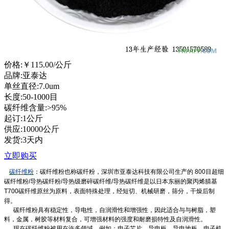
价格:
￥115.00
/公斤
品牌:亚泰达
单丝直径:7.0um
长度:50-1000目
碳纤维含量:>95%
起订:1公斤
供应:10000公斤
发货:3天内
立即购买
碳纤维粉
：碳纤维粉也称碳纤粉，深圳市亚泰达科技有限公司生产的 800目超细
碳纤维粉/导热碳纤粉/导热级磨碎碳纤维/导热碳纤维是以日本东丽的聚丙烯腈基
T700碳纤维原丝为原料，表面特殊处理，经短切、机械研磨，筛分，干燥后制
得。
碳纤维粉具有稳定性，导电性，自润滑性和增强性，因此适合与与树脂，塑
料，金属，树胶等材料复合，可增强材料的强度和耐磨损特性及自润滑性。
现在碳纤维粉被用在许多领域，例如：电子芯片，导电板，导电地板，电子机