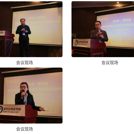
会议现场
会议现场
会议现场