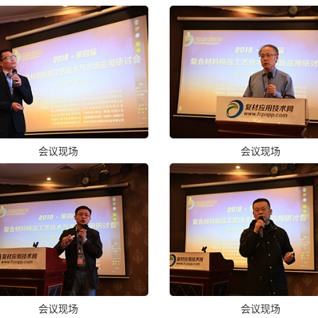
会议现场
会议现场
会议现场
会议现场