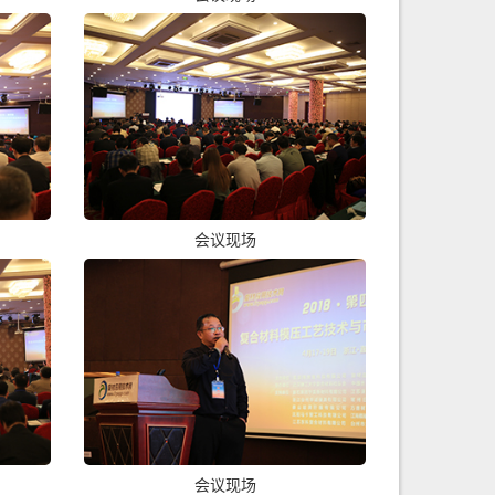
会议现场
会议现场