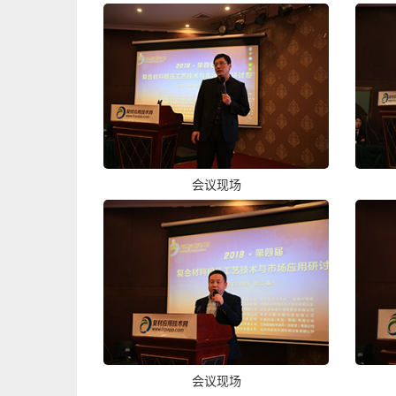
会议现场
会议现场