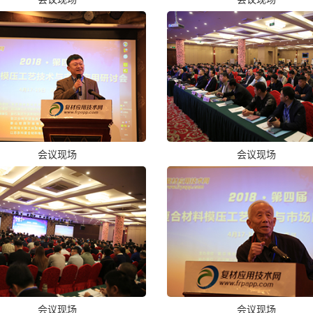
会议现场
会议现场
会议现场
会议现场