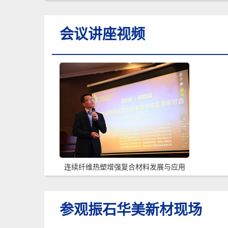
会议讲座视频
连续纤维热塑增强复合材料发展与应用
参观振石华美新材现场