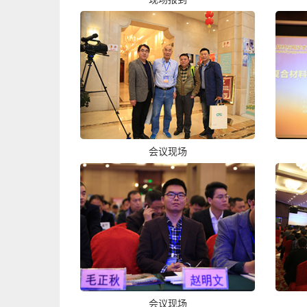
会议现场
会议现场